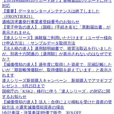
【10/14Windows10サポート終了】各種製品のサポートに伴う
対応
【重要】データセンターメンテナンスは終了しました
（FRONTIER21）
適格請求書発行事業者登録番号のお知らせ
【電子申告の達人】（国税）[手続き名]に「異動届出書」が
表示されません
【達人シリーズ】体験版ご利用いただけます（ユーザー様向
け申込方法）・サンプルデータ取得方法
【法人税の達人】適用額明細書で、措置法取込を行いました
が、別表十六関連の［適用額］が表示されないのはなぜです
か？
【減価償却の達人】過年度に取得した資産で、圧縮記帳した
いが「期首帳簿価額が、取得価額を超えています」と表示さ
れます
達人シリーズ新規購入キャンペーン 新規購入でアマギフプ
レゼント 9月25日まで
国税庁の「KSK2」移行に伴う「達人シリーズ」の対応に関
するお知らせ
【減価償却の達人】法人：合併により移転を受けた資産の登
録方法 ※通常減価償却資産の場合
[会計参謀・決算参謀]特価で販売 30％OFF