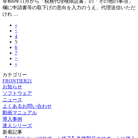
令和6年11月から「税務代理権限証書」の「その他の事項」
欄に申請書等の取下げの意向を入力のうえ、代理送信いただ
けれ …
«
<
4
5
6
7
>
»
カテゴリー
FRONTIER21
お知らせ
ソフトウェア
ニュース
よくあるお問い合わせ
動画マニュアル
導入事例
達人シリーズ
新着記事