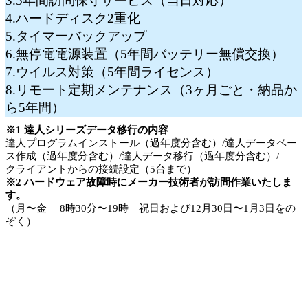
3.5年間訪問保守サービス（当日対応）
4.ハードディスク2重化
5.タイマーバックアップ
6.無停電電源装置（5年間バッテリー無償交換）
7.ウイルス対策（5年間ライセンス）
8.リモート定期メンテナンス（3ヶ月ごと・納品か
ら5年間）
※1 達人シリーズデータ移行の内容
達人プログラムインストール（過年度分含む）/達人データベー
ス作成（過年度分含む）/達人データ移行（過年度分含む）/
クライアントからの接続設定（5台まで）
※2 ハードウェア故障時にメーカー技術者が訪問作業いたしま
す。
（月〜金 8時30分〜19時 祝日および12月30日〜1月3日をの
ぞく）