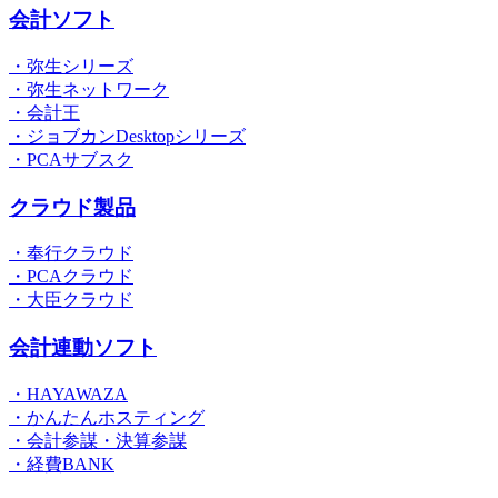
会計ソフト
・弥生シリーズ
・弥生ネットワーク
・会計王
・ジョブカンDesktopシリーズ
・PCAサブスク
クラウド製品
・奉行クラウド
・PCAクラウド
・大臣クラウド
会計連動ソフト
・HAYAWAZA
・かんたんホスティング
・会計参謀・決算参謀
・経費BANK