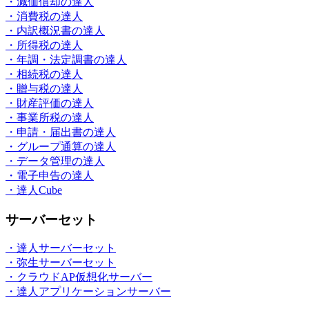
・減価償却の達人
・消費税の達人
・内訳概況書の達人
・所得税の達人
・年調・法定調書の達人
・相続税の達人
・贈与税の達人
・財産評価の達人
・事業所税の達人
・申請・届出書の達人
・グループ通算の達人
・データ管理の達人
・電子申告の達人
・達人Cube
サーバーセット
・達人サーバーセット
・弥生サーバーセット
・クラウドAP仮想化サーバー
・達人アプリケーションサーバー