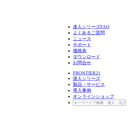
FRONTIER21
達人シリーズ
達人シリーズFAQ
よくあるご質問
セミナー情報
データ共有
デジタル化・AI導入補助金
クラウドストレージ
パソコン
ニュース
サポート
価格表
達人シリーズ
テレワーク
サーバセット
管理サイト
ダウンロード
お問合せ
BCP対策
複合機
セキュリティ
会計ソフト
FRONTIER21
達人シリーズ
製品・サービス
セキュリティ対策
新規開業おまかせセット
導入事例
オンラインショップ