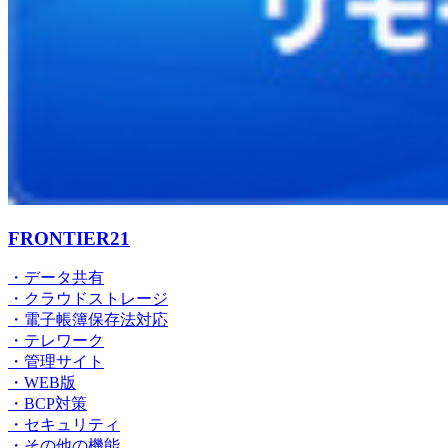
FRONTIER21
・データ共有
・クラウドストレージ
・電子帳簿保存法対応
・テレワーク
・管理サイト
・WEB版
・BCP対策
・セキュリティ
・その他の機能