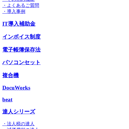
・よくあるご質問
・導入事例
IT導入補助金
インボイス制度
電子帳簿保存法
パソコンセット
複合機
DocuWorks
beat
達人シリーズ
・法人税の達人