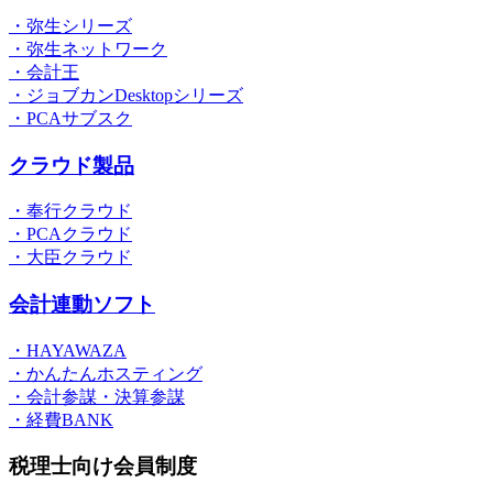
・弥生シリーズ
・弥生ネットワーク
・会計王
・ジョブカンDesktopシリーズ
・PCAサブスク
クラウド製品
・奉行クラウド
・PCAクラウド
・大臣クラウド
会計連動ソフト
・HAYAWAZA
・かんたんホスティング
・会計参謀・決算参謀
・経費BANK
税理士向け会員制度