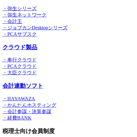
・弥生シリーズ
・弥生ネットワーク
・会計王
・ジョブカンDesktopシリーズ
・PCAサブスク
クラウド製品
・奉行クラウド
・PCAクラウド
・大臣クラウド
会計連動ソフト
・HAYAWAZA
・かんたんホスティング
・会計参謀・決算参謀
・経費BANK
税理士向け会員制度