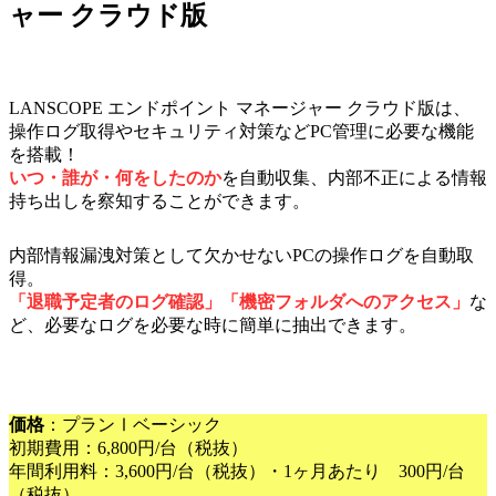
ャー クラウド版
LANSCOPE エンドポイント マネージャー クラウド版は、
操作ログ取得やセキュリティ対策などPC管理に必要な機能
を搭載！
いつ・誰が・何をしたのか
を自動収集、内部不正による情報
持ち出しを察知することができます。
内部情報漏洩対策として欠かせないPCの操作ログを自動取
得。
「退職予定者のログ確認」「機密フォルダへのアクセス」
な
ど、必要なログを必要な時に簡単に抽出できます。
価格
：プランⅠベーシック
初期費用：6,800円/台（税抜）
年間利用料：3,600円/台（税抜）・1ヶ月あたり 300円/台
（税抜）