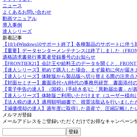
ニュース
よくあるお問い合わせ
動画マニュアル
導入事例
達人シリーズ
新着記事
【10/14Windows10サポート終了】各種製品のサポートに伴う
【重要】データセンターメンテナンスは終了しました（FRONT
適格請求書発行事業者登録番号のお知らせ
【FRONTIER21】会計王や給料王のデータを開くと、FRO
【達人シリーズ】初めて購入した場合、まず最初に何が届き
【達人シリーズ】体験版から製品版へ切り替える際の注意点
【対面セミナー】書面添付×AI時代の事務所経営 書面添付の
【電子申告の達人】（国税）[手続き名]に「異動届出書」が
【達人シリーズ】体験版ご利用いただけます（ユーザー様向
【法人税の達人】適用額明細書で、措置法取込を行いました
【減価償却の達人】過年度に取得した資産で、圧縮記帳した
メルマガ登録
メールアドレスをご登録いただくだけでお得なキャンペーン