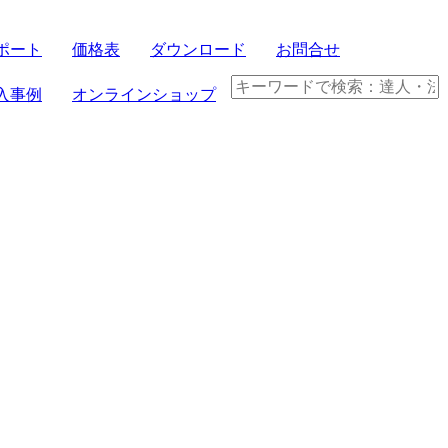
ポート
価格表
ダウンロード
お問合せ
サーバセット
入事例
オンラインショップ
FRONTIER21
パソコンセット
クラウド製品
電子帳簿保存法