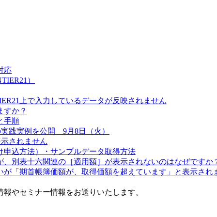
対応
IER21）
NTIER21上で入力しているデータが反映されません
ますか？
と手順
実践実例を公開 9月8日（火）
表示されません
け申込方法）・サンプルデータ取得方法
が、別表十六関連の［適用額］が表示されないのはなぜですか
いが「期首帳簿価額が、取得価額を超えています」と表示され
情報やセミナー情報をお送りいたします。