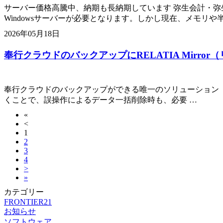
サーバー価格高騰中、納期も長納期しています 弥生会計・
Windowsサーバーが必要となります。しかし現在、メモリや
2026年05月18日
奉行クラウドのバックアップにRELATIA Mir
奉行クラウドのバックアップができる唯一のソリューション「RELA
くことで、誤操作によるデータ一括削除時も、必要 …
«
<
1
2
3
4
>
»
カテゴリー
FRONTIER21
お知らせ
ソフトウェア