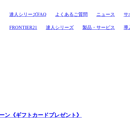
達人シリーズFAQ
よくあるご質問
ニュース
サ
ER21
達人シリーズ
FRONTIER21
達人シリーズ
製品・サービス
導
クラウドストレージ
セミナー情報
デジタル化・AI導入補助金
電子帳簿保存法対応
ン
達人シリーズ
管理サイト
サーバセット
WEB版
セキュリティ
複合機
その他の機能
会計ソフト
セキュリティ対策
新規開業おまかせセット
ーン《ギフトカードプレゼント》