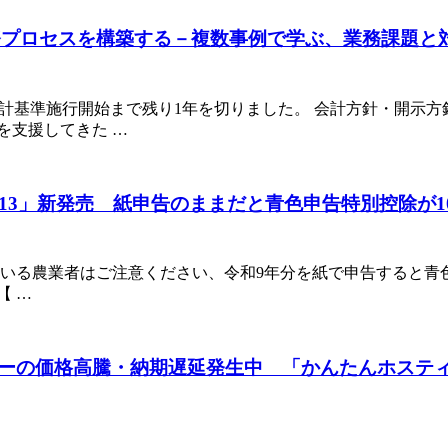
務プロセスを構築する－複数事例で学ぶ、業務課題と
会計基準施行開始まで残り1年を切りました。 会計方針・開示
を支援してきた …
簿記13」新発売 紙申告のままだと青色申告特別
している農業者はご注意ください、令和9年分を紙で申告すると青色
【 …
ーの価格高騰・納期遅延発生中 「かんたんホスティ