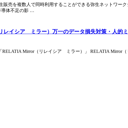
弥生販売を複数人で同時利用することができる弥生ネットワーク
半導体不足の影 …
ror（リレイシア ミラー）万一のデータ損失対策・人
TIA Mirror（リレイシア ミラー）」 RELATIA Mi