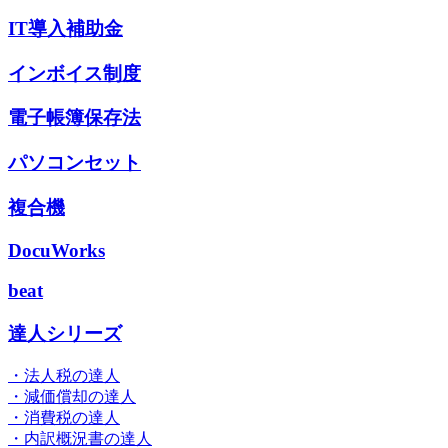
IT導入補助金
インボイス制度
電子帳簿保存法
パソコンセット
複合機
DocuWorks
beat
達人シリーズ
・法人税の達人
・減価償却の達人
・消費税の達人
・内訳概況書の達人