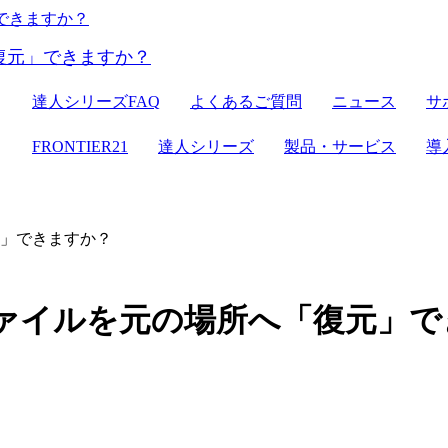
ER21
達人シリーズ
達人シリーズFAQ
よくあるご質問
ニュース
サ
クラウドストレージ
セミナー情報
デジタル化・AI導入補助金
電子帳簿保存法対応
ン
FRONTIER21
達人シリーズ
製品・サービス
導
達人シリーズ
管理サイト
サーバセット
WEB版
元」できますか？
セキュリティ
複合機
その他の機能
会計ソフト
セキュリティ対策
新規開業おまかせセット
たファイルを元の場所へ「復元」