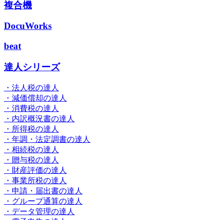
複合機
DocuWorks
beat
達人シリーズ
・法人税の達人
・減価償却の達人
・消費税の達人
・内訳概況書の達人
・所得税の達人
・年調・法定調書の達人
・相続税の達人
・贈与税の達人
・財産評価の達人
・事業所税の達人
・申請・届出書の達人
・グループ通算の達人
・データ管理の達人