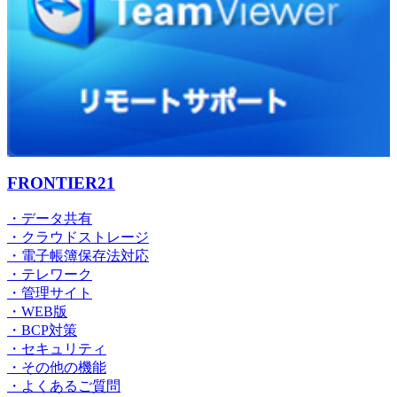
FRONTIER21
・データ共有
・クラウドストレージ
・電子帳簿保存法対応
・テレワーク
・管理サイト
・WEB版
・BCP対策
・セキュリティ
・その他の機能
・よくあるご質問