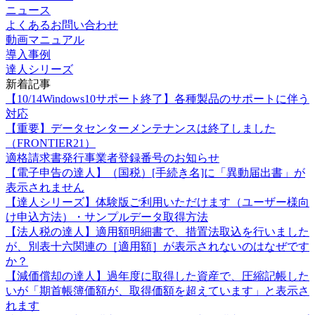
ニュース
よくあるお問い合わせ
動画マニュアル
導入事例
達人シリーズ
新着記事
【10/14Windows10サポート終了】各種製品のサポートに伴う
対応
【重要】データセンターメンテナンスは終了しました
（FRONTIER21）
適格請求書発行事業者登録番号のお知らせ
【電子申告の達人】（国税）[手続き名]に「異動届出書」が
表示されません
【達人シリーズ】体験版ご利用いただけます（ユーザー様向
け申込方法）・サンプルデータ取得方法
【法人税の達人】適用額明細書で、措置法取込を行いました
が、別表十六関連の［適用額］が表示されないのはなぜです
か？
【減価償却の達人】過年度に取得した資産で、圧縮記帳した
いが「期首帳簿価額が、取得価額を超えています」と表示さ
れます