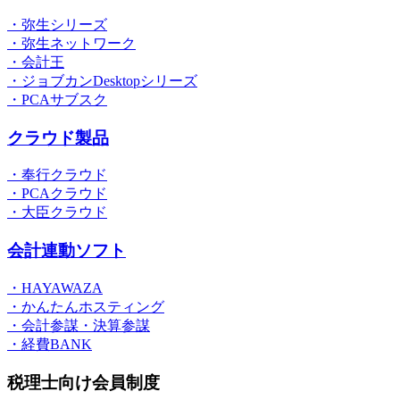
・弥生シリーズ
・弥生ネットワーク
・会計王
・ジョブカンDesktopシリーズ
・PCAサブスク
クラウド製品
・奉行クラウド
・PCAクラウド
・大臣クラウド
会計連動ソフト
・HAYAWAZA
・かんたんホスティング
・会計参謀・決算参謀
・経費BANK
税理士向け会員制度