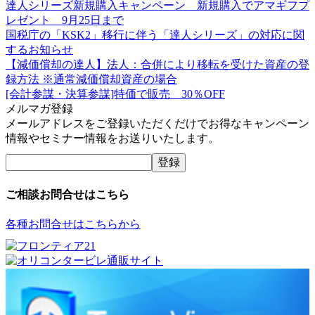
達人シリーズ新規購入キャンペーン 新規購入でアマギフプ
レゼント 9月25日まで
国税庁の「KSK2」移行に伴う「達人シリーズ」の対応に関
するお知らせ
【減価償却の達人】法人：合併により移転を受けた資産の登
録方法 ※通常減価償却資産の場合
[会計参謀・決算参謀]特価で販売 30％OFF
メルマガ登録
メールアドレスをご登録いただくだけでお得なキャンペーン
情報やセミナー情報をお送りいたします。
ご相談お問合せはこちら
各種お問合せはこちらから