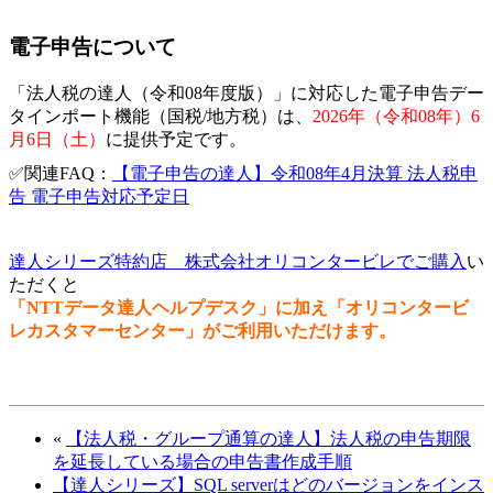
電子申告について
「法人税の達人（令和08年度版）」に対応した電子申告デー
タインポート機能（国税/地方税）は、
2026年（令和08年）6
月6日（土）
に提供予定です。
✅関連FAQ：
【電子申告の達人】令和08年4月決算 法人税申
告 電子申告対応予定日
達人シリーズ特約店 株式会社オリコンタービレでご購入
い
ただくと
「NTTデータ達人ヘルプデスク」に加え「オリコンタービ
レカスタマーセンター」がご利用いただけます。
«
【法人税・グループ通算の達人】法人税の申告期限
を延長している場合の申告書作成手順
【達人シリーズ】SQL serverはどのバージョンをインス