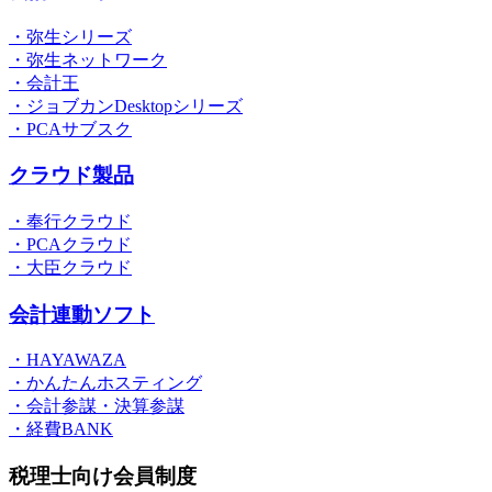
・弥生シリーズ
・弥生ネットワーク
・会計王
・ジョブカンDesktopシリーズ
・PCAサブスク
クラウド製品
・奉行クラウド
・PCAクラウド
・大臣クラウド
会計連動ソフト
・HAYAWAZA
・かんたんホスティング
・会計参謀・決算参謀
・経費BANK
税理士向け会員制度