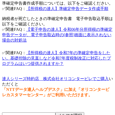
準確定申告書作成手順については、以下をご確認ください。
✅関連FAQ：
【所得税の達人】準確定申告データ作成手順
納税者が死亡したときの準確定申告書 電子申告取込手順は
以下をご確認ください。
✅関連FAQ：
【電子申告の達人】令和06年分所得税の準確定
申告データが、電子申告取込時の[参照]画面に表示されない
場合の対処法
✅関連FAQ：
【所得税の達人】令和7年の準確定申告をした
い。基礎控除の見直しなど令和7年度税制改正に対応したプ
ログラムはいつ提供されますか？
達人シリーズ特約店 株式会社オリコンタービレでご購入
い
ただくと
「NTTデータ達人ヘルプデスク」に加え「オリコンタービ
レカスタマーセンター」がご利用いただけます。