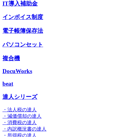
IT導入補助金
インボイス制度
電子帳簿保存法
パソコンセット
複合機
DocuWorks
beat
達人シリーズ
・法人税の達人
・減価償却の達人
・消費税の達人
・内訳概況書の達人
・所得税の達人