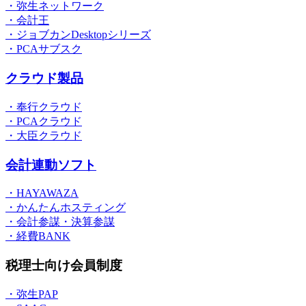
・弥生ネットワーク
・会計王
・ジョブカンDesktopシリーズ
・PCAサブスク
クラウド製品
・奉行クラウド
・PCAクラウド
・大臣クラウド
会計連動ソフト
・HAYAWAZA
・かんたんホスティング
・会計参謀・決算参謀
・経費BANK
税理士向け会員制度
・弥生PAP