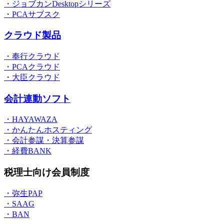
・ジョブカンDesktopシリーズ
・PCAサブスク
クラウド製品
・奉行クラウド
・PCAクラウド
・大臣クラウド
会計連動ソフト
・HAYAWAZA
・かんたんホスティング
・会計参謀・決算参謀
・経費BANK
税理士向け会員制度
・弥生PAP
・SAAG
・BAN