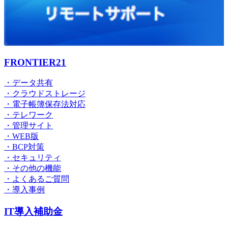
FRONTIER21
・データ共有
・クラウドストレージ
・電子帳簿保存法対応
・テレワーク
・管理サイト
・WEB版
・BCP対策
・セキュリティ
・その他の機能
・よくあるご質問
・導入事例
IT導入補助金