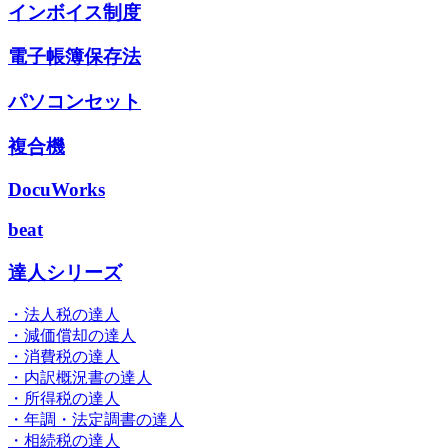
インボイス制度
電子帳簿保存法
パソコンセット
複合機
DocuWorks
beat
達人シリーズ
・法人税の達人
・減価償却の達人
・消費税の達人
・内訳概況書の達人
・所得税の達人
・年調・法定調書の達人
・相続税の達人