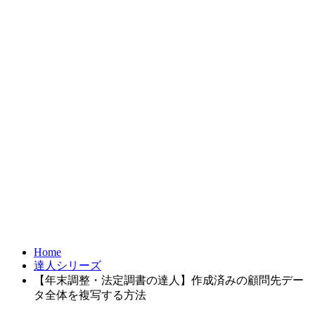
お問合せ
FRONTIER21
達人シリーズ
製品・サービス
導入事例
オンラインショップ
Home
達人シリーズ
【年末調整・法定調書の達人】作成済みの顧問先デー
タ全体を複写する方法