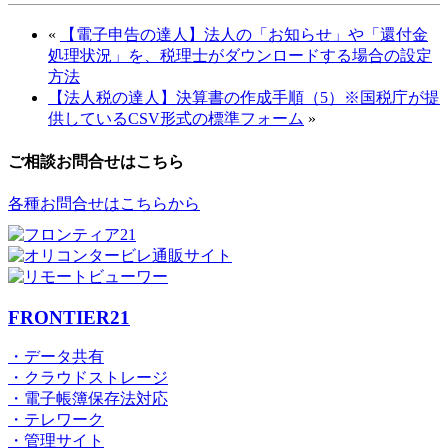
«
【電子申告の達人】法人の「お知らせ」や「還付金
処理状況」を、税理士がダウンロードする場合の設定
方法
【法人税の達人】決算書の作成手順（5）※国税庁が提
供しているCSV形式の標準フォーム
»
ご相談お問合せはこちら
各種お問合せはこちらから
FRONTIER21
・データ共有
・クラウドストレージ
・電子帳簿保存法対応
・テレワーク
・管理サイト