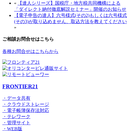
«
【達人シリーズ】国税庁・地方税共同機構による
「ダイレクト納付徹底解説セミナー」開催のお知らせ
【電子申告の達人】六号様式(その2)もしくは六号様式
(その3)が取り込めません、取込方法を教えてください
»
ご相談お問合せはこちら
各種お問合せはこちらから
FRONTIER21
・データ共有
・クラウドストレージ
・電子帳簿保存法対応
・テレワーク
・管理サイト
・WEB版