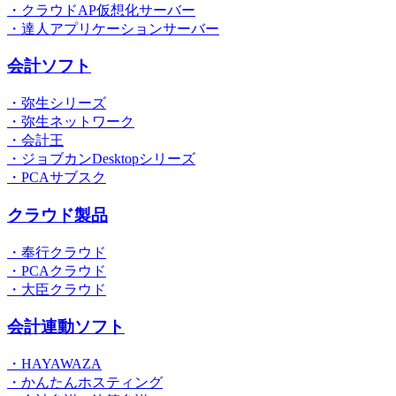
・クラウドAP仮想化サーバー
・達人アプリケーションサーバー
会計ソフト
・弥生シリーズ
・弥生ネットワーク
・会計王
・ジョブカンDesktopシリーズ
・PCAサブスク
クラウド製品
・奉行クラウド
・PCAクラウド
・大臣クラウド
会計連動ソフト
・HAYAWAZA
・かんたんホスティング