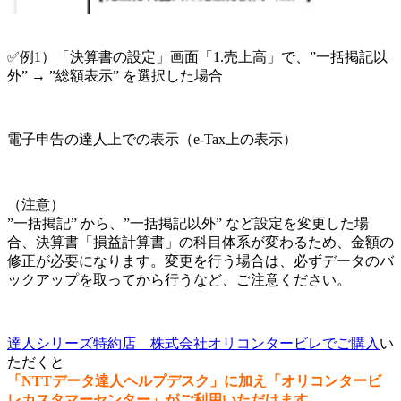
✅例1）「決算書の設定」画面「1.売上高」で、”一括掲記以
外” → ”総額表示” を選択した場合
電子申告の達人上での表示（e-Tax上の表示）
（注意）
”一括掲記” から、”一括掲記以外” など設定を変更した場
合、決算書「損益計算書」の科目体系が変わるため、金額の
修正が必要になります。変更を行う場合は、必ずデータのバ
ックアップを取ってから行うなど、ご注意ください。
達人シリーズ特約店 株式会社オリコンタービレでご購入
い
ただくと
「NTTデータ達人ヘルプデスク」に加え「オリコンタービ
レカスタマーセンター」がご利用いただけます。