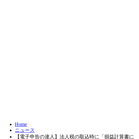
お問合せ
FRONTIER21
達人シリーズ
製品・サービス
導入事例
オンラインショップ
Home
ニュース
【電子申告の達人】法人税の取込時に「損益計算書に