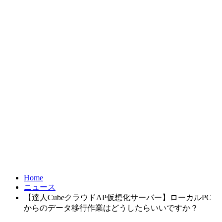
お問合せ
FRONTIER21
達人シリーズ
製品・サービス
導入事例
オンラインショップ
Home
ニュース
【達人CubeクラウドAP仮想化サーバー】ローカルPC
からのデータ移行作業はどうしたらいいですか？