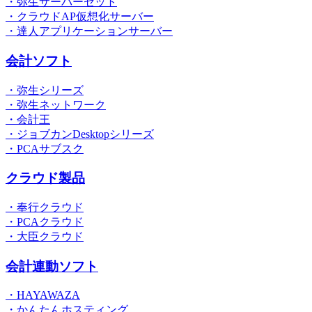
・弥生サーバーセット
・クラウドAP仮想化サーバー
・達人アプリケーションサーバー
会計ソフト
・弥生シリーズ
・弥生ネットワーク
・会計王
・ジョブカンDesktopシリーズ
・PCAサブスク
クラウド製品
・奉行クラウド
・PCAクラウド
・大臣クラウド
会計連動ソフト
・HAYAWAZA
・かんたんホスティング