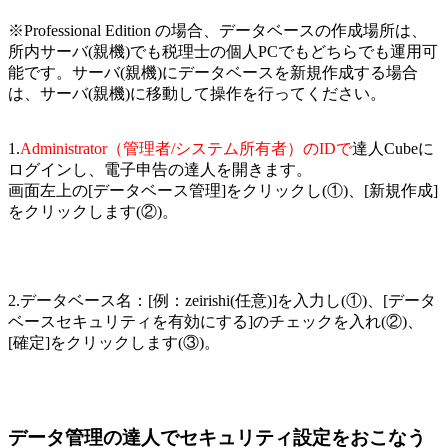
※Professional Edition の場合、データベースの作成場所は、
所内サーバ(親機)でも税理士の個人PCでもどちらでも運用可
能です。サーバ(親機)にデータベースを新規作成する場合
は、サーバ(親機)に移動して操作を行ってください。
1.
Administrator（管理者/システム所有者）のIDで
達人Cubeに
ログインし、電子申告の達人を開きます。
画面左上の[データベース管理]をクリックし(①)、[新規作成]
をクリックします(②)。
2.データベース名：[例：zeirishi(任意)]を入力し(①)、[データ
ベースセキュリティを有効にする]のチェックを入れ(②)、
[確定]をクリックします(③)。
データ管理の達人でセキュリティ設定をおこなう