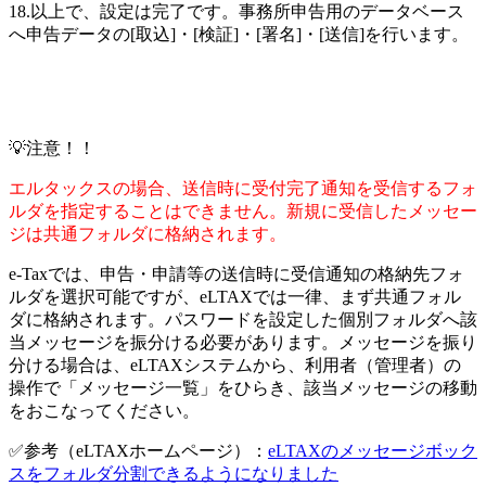
18.以上で、設定は完了です。事務所申告用のデータベース
へ申告データの[取込]・[検証]・[署名]・[送信]を行います。
💡
注意
！！
エルタックスの場合、送信時に受付完了通知を受信するフォ
ルダを指定することはできません。新規に受信したメッセー
ジは共通フォルダに格納されます。
e-Taxでは、申告・申請等の送信時に受信通知の格納先フォ
ルダを選択可能ですが、eLTAXでは一律、まず共通フォル
ダに格納されます。パスワードを設定した個別フォルダへ該
当メッセージを振分ける必要があります。メッセージを振り
分ける場合は、eLTAXシステムから、利用者（管理者）の
操作で「メッセージ一覧」をひらき、該当メッセージの移動
をおこなってください。
✅参考（eLTAXホームページ）：
eLTAXのメッセージボック
スをフォルダ分割できるようになりました