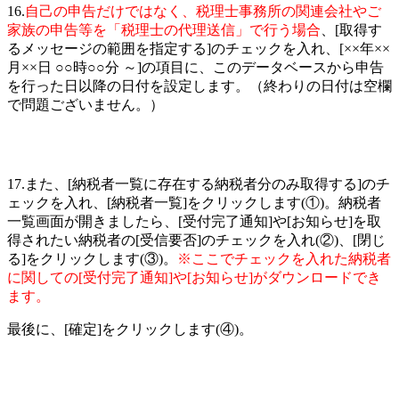
16.
自己の申告だけではなく、税理士事務所の関連会社やご
家族の申告等を「税理士の代理送信」で行う場合
、
[取得す
るメッセージの範囲を指定する]
のチェックを入れ、[××年××
月××日 ○○時○○分 ～]の項目に、このデータベースから申告
を行った日以降の日付を設定します。（終わりの日付は空欄
で問題ございません。）
17.また、
[納税者一覧に存在する納税者分のみ取得する]
のチ
ェックを入れ、[納税者一覧]をクリックします(①)。納税者
一覧画面が開きましたら、[受付完了通知]や[お知らせ]を取
得されたい納税者の[受信要否]のチェックを入れ(②)、[閉じ
る]をクリックします(③)。
※ここでチェックを入れた納税者
に関しての[受付完了通知]や[お知らせ]がダウンロードでき
ます。
最後に、[確定]をクリックします(④)。