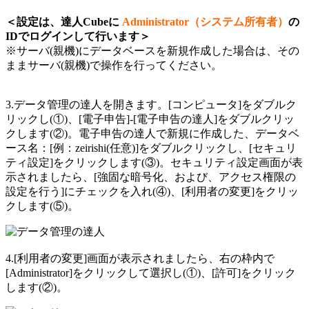
＜設定は、達人Cubeに
Administrator（システム所有者）
の
IDでログインして行います＞
※サーバ(親機)にデータベースを新規作成した場合は、その
ままサーバ(親機)で操作を行ってください。
3.データ管理の達人を開きます。[コンピュータ]をダブルク
リックし(①)、[電子申告]-[電子申告の達人]をダブルクリッ
クします(②)。電子申告の達人で新規に作成した、データベ
ース名：[例：zeirishi(任意)]をダブルクリックし、[セキュリ
ティ設定]をクリックします(③)。セキュリティ設定画面が表
示されましたら、[強固な暗号化、および、アクセス権限の
設定を行う]にチェックを入れ(④)、[利用者の変更]をクリッ
クします(⑤)。
4.[利用者の変更]画面が表示されましたら、右の枠内で
[Administrator]をクリックして選択し(①)、[許可]をクリック
します(②)。