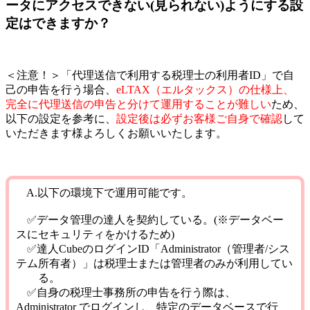
ータにアクセスできない(見られない)ようにする設
定はできますか？
＜
注意！
＞「代理送信で利用する税理士の利用者ID」で自
己の申告を行う場合、
eLTAX（エルタックス）の仕様上、
完全に代理送信の申告と分けて運用することが難しい
ため、
以下の設定を参考に、
設定後は必ずお客様ご自身で確認
して
いただきます様よろしくお願いいたします。
A.以下の環境下で運用可能です。
✅データ管理の達人を契約している。(※データベー
スにセキュリティをかけるため)
✅達人CubeのログインID「Administrator（管理者/シス
テム所有者）」は税理士または管理者のみが利用してい
る。
✅自身の税理士事務所の申告を行う際は、
Administrator でログインし、特定のデータベースで行