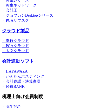
・弥生シリーズ
・弥生ネットワーク
・会計王
・ジョブカンDesktopシリーズ
・PCAサブスク
クラウド製品
・奉行クラウド
・PCAクラウド
・大臣クラウド
会計連動ソフト
・HAYAWAZA
・かんたんホスティング
・会計参謀・決算参謀
・経費BANK
税理士向け会員制度
・弥生PAP