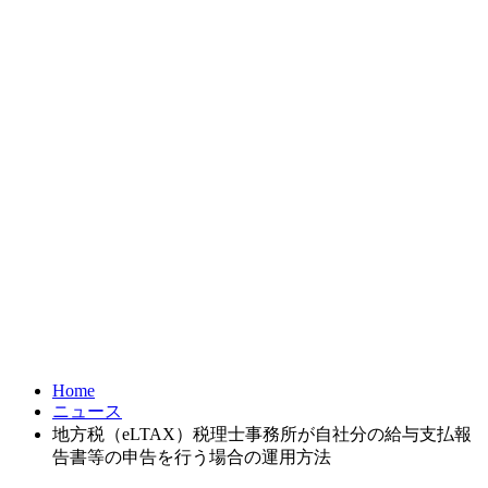
お問合せ
FRONTIER21
達人シリーズ
製品・サービス
導入事例
オンラインショップ
Home
ニュース
地方税（eLTAX）税理士事務所が自社分の給与支払報
告書等の申告を行う場合の運用方法