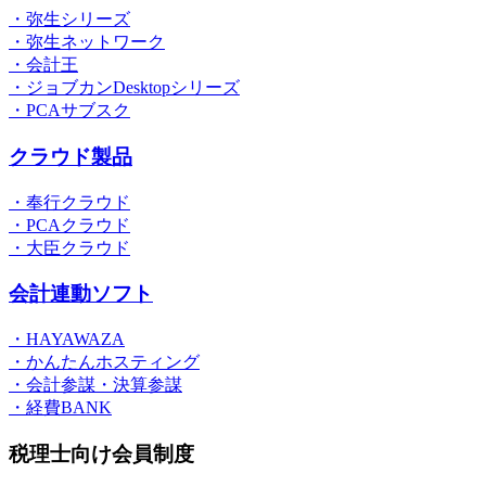
・弥生シリーズ
・弥生ネットワーク
・会計王
・ジョブカンDesktopシリーズ
・PCAサブスク
クラウド製品
・奉行クラウド
・PCAクラウド
・大臣クラウド
会計連動ソフト
・HAYAWAZA
・かんたんホスティング
・会計参謀・決算参謀
・経費BANK
税理士向け会員制度