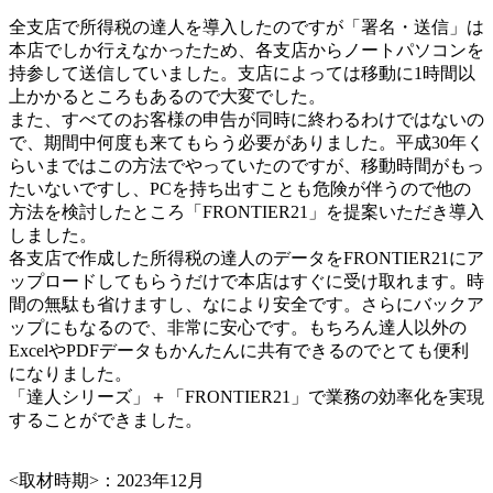
全支店で所得税の達人を導入したのですが「署名・送信」は
本店でしか行えなかったため、各支店からノートパソコンを
持参して送信していました。支店によっては移動に1時間以
上かかるところもあるので大変でした。
また、すべてのお客様の申告が同時に終わるわけではないの
で、期間中何度も来てもらう必要がありました。平成30年く
らいまではこの方法でやっていたのですが、移動時間がもっ
たいないですし、PCを持ち出すことも危険が伴うので他の
方法を検討したところ「FRONTIER21」を提案いただき導入
しました。
各支店で作成した所得税の達人のデータをFRONTIER21にア
ップロード
してもらうだけで本店はすぐに受け取れます。
時
間の無駄も省けますし、なにより安全
です。さらに
バックア
ップにもなるので、非常に安心
です。もちろん達人以外の
ExcelやPDFデータもかんたんに共有できるのでとても便利
になりました。
「達人シリーズ」＋「FRONTIER21」で業務の効率化を実現
することができました。
<取材時期>：2023年12月