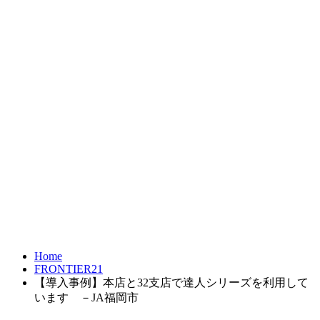
お問合せ
FRONTIER21
達人シリーズ
製品・サービス
導入事例
オンラインショップ
Home
FRONTIER21
【導入事例】本店と32支店で達人シリーズを利用して
います －JA福岡市