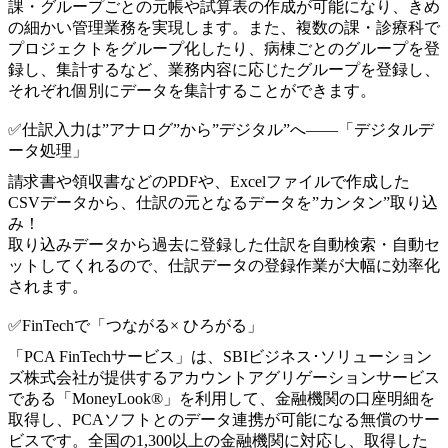
課・グループごとの元帳や試算表の作成が可能になり、きめ
の細かい管理業務を実現します。また、複数の課・診療科で
プロジェクトをグループ化したり、病棟ごとのグループを登
録し、集計するなど、業務内容に応じたグループを登録し、
それぞれ個別にデータを集計することができます。
✅仕訳入力は”アナログ”から”デジタル”へ――「デジタルデ
ータ処理」
請求書や領収書などのPDFや、Excelファイルで作成した
CSVデータから、仕訳の元となるデータを”カンタン”取り込
み！
取り込みデータから過去に登録した仕訳を自動検索・自動セ
ットしてくれるので、仕訳データの登録作業が大幅に効率化
されます。
✅FinTechで「つながる× ひろがる」
「PCA FinTechサービス」は、SBIビジネス･ソリューション
ズ株式会社が提供するアカウントアグリゲーションサービス
である「MoneyLook®」を利用して、金融機関の口座明細を
取得し、PCAソフトとのデータ連携が可能になる無償のサー
ビスです。全国の1,300以上の金融機関に対応し、取得した