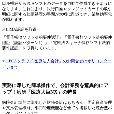
口座明細からPCAソフトのデータを自動で作成できるように
なります。これにより、銀行口座やクレジットカードの取引
明細に関する仕訳処理の手間が大幅に削減でき、業務効率化
が図れます。
✅JIIMA認証を取得
「電子帳簿ソフト法的要件認証」「電子書類ソフト法的要件
認証（認証パターン1）」「電帳法スキャナ保存ソフト法的
要件認証」を取得しています。
⭐
「PCAクラウド 医療法人会計」のお問合せはオリコンター
ビレまで
実務に即した簡単操作で、会計業務を驚異的にア
ップ！応研「医療大臣NX」の特長
病院会計準則に準拠した財務会計はもちろん、固定資産管理
や支払管理機能、部門管理機能など全てを搭載した統合型パ
ッケージソフトです。