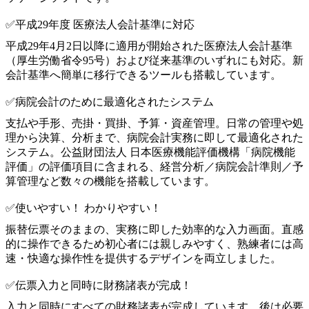
✅平成29年度 医療法人会計基準に対応
平成29年4月2日以降に適用が開始された医療法人会計基準
（厚生労働省令95号）および従来基準のいずれにも対応。新
会計基準へ簡単に移行できるツールも搭載しています。
✅病院会計のために最適化されたシステム
支払や手形、売掛・買掛、予算・資産管理。日常の管理や処
理から決算、分析まで、病院会計実務に即して最適化された
システム。公益財団法人 日本医療機能評価機構「病院機能
評価」の評価項目に含まれる、経営分析／病院会計準則／予
算管理など数々の機能を搭載しています。
✅使いやすい！ わかりやすい！
振替伝票そのままの、実務に即した効率的な入力画面。直感
的に操作できるため初心者には親しみやすく、熟練者には高
速・快適な操作性を提供するデザインを両立しました。
✅伝票入力と同時に財務諸表が完成！
入力と同時にすべての財務諸表が完成しています。後は必要