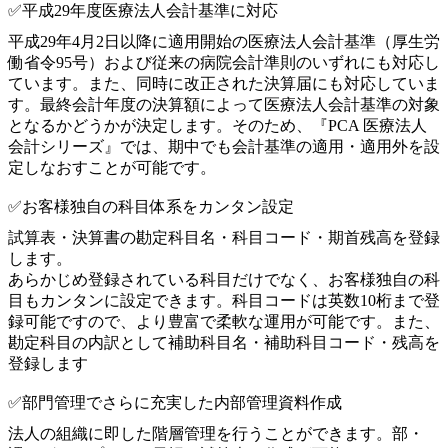
✅平成29年度医療法人会計基準に対応
平成29年4月2日以降に適用開始の医療法人会計基準（厚生労
働省令95号）および従来の病院会計準則のいずれにも対応し
ています。また、同時に改正された決算届にも対応していま
す。最終会計年度の決算額によって医療法人会計基準の対象
となるかどうかが決定します。そのため、『PCA 医療法人
会計シリーズ』では、期中でも会計基準の適用・適用外を設
定しなおすことが可能です。
✅お客様独自の科目体系をカンタン設定
試算表・決算書の勘定科目名・科目コード・期首残高を登録
します。
あらかじめ登録されている科目だけでなく、お客様独自の科
目もカンタンに設定できます。科目コードは英数10桁まで登
録可能ですので、より豊富で柔軟な運用が可能です。また、
勘定科目の内訳として補助科目名・補助科目コード・残高を
登録します
✅部門管理でさらに充実した内部管理資料作成
法人の組織に即した階層管理を行うことができます。部・