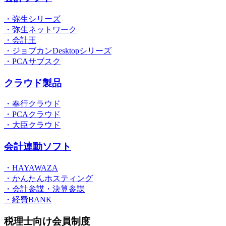
・弥生シリーズ
・弥生ネットワーク
・会計王
・ジョブカンDesktopシリーズ
・PCAサブスク
クラウド製品
・奉行クラウド
・PCAクラウド
・大臣クラウド
会計連動ソフト
・HAYAWAZA
・かんたんホスティング
・会計参謀・決算参謀
・経費BANK
税理士向け会員制度