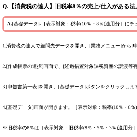
Q.【消費税の達人】旧税率8％の売上/仕入がある
A.
[基礎データ]-［表示対象：税率(10％・8％)適用分］に
1.消費税の達人で顧問先データを開き、[業務メニュー]から[
2.[作成帳票の選択]画面で、[経過措置対象課税資産の譲渡等
3.[申告書第一表]を開き、[基礎データ]ボタンをクリックしま
4.[基礎データ]画面が開きます。［表示対象：税率(10％・8％
※旧税率の8％は［表示対象：旧税率(8％・5％・3％)適用分］に