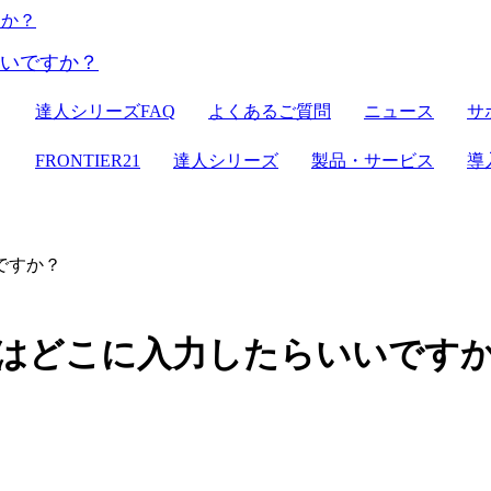
ER21
達人シリーズ
達人シリーズFAQ
よくあるご質問
ニュース
サ
クラウドストレージ
セミナー情報
デジタル化・AI導入補助金
電子帳簿保存法対応
ン
FRONTIER21
達人シリーズ
製品・サービス
導
達人シリーズ
管理サイト
サーバセット
WEB版
セキュリティ
複合機
その他の機能
会計ソフト
ですか？
セキュリティ対策
新規開業おまかせセット
％はどこに入力したらいいです