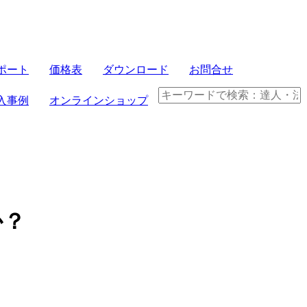
サーバセット
ポート
価格表
ダウンロード
お問合せ
FRONTIER21
入事例
オンラインショップ
パソコンセット
クラウド製品
電子帳簿保存法
か？