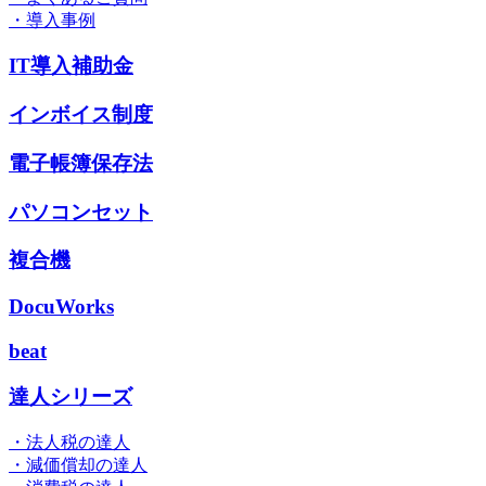
・導入事例
IT導入補助金
インボイス制度
電子帳簿保存法
パソコンセット
複合機
DocuWorks
beat
達人シリーズ
・法人税の達人
・減価償却の達人