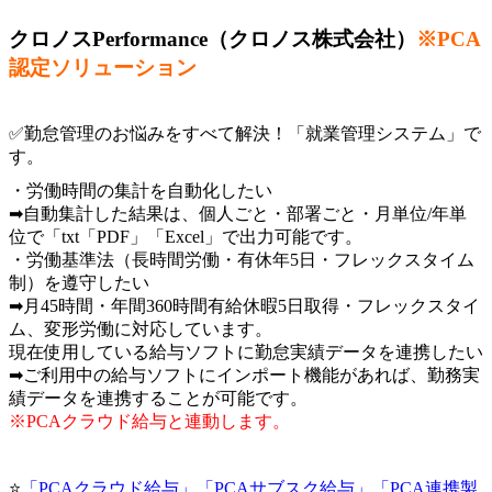
クロノスPerformance（クロノス株式会社）
※PCA
認定ソリューション
✅勤怠管理のお悩みをすべて解決！
「就業管理システム」
で
す。
・労働時間の集計を自動化したい
➡自動集計した結果は、個人ごと・部署ごと・月単位/年単
位で「txt「PDF」「Excel」で出力可能です。
・労働基準法（長時間労働・有休年5日・フレックスタイム
制）を遵守したい
➡月45時間・年間360時間有給休暇5日取得・フレックスタイ
ム、変形労働に対応しています。
現在使用している給与ソフトに勤怠実績データを連携したい
➡ご利用中の給与ソフトにインポート機能があれば、勤務実
績データを連携することが可能です。
※PCAクラウド給与と連動します。
⭐
「PCAクラウド給与」「PCAサブスク給与」「PCA連携製