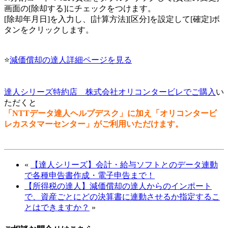
画面の[除却する]にチェックをつけます。
[除却年月日]を入力し、[計算方法][区分]を設定して[確定]ボ
タンをクリックします。
⭐
減価償却の達人詳細ページを見る
達人シリーズ特約店 株式会社オリコンタービレでご購入
い
ただくと
「NTTデータ達人ヘルプデスク」に加え「オリコンタービ
レカスタマーセンター」がご利用いただけます。
«
【達人シリーズ】会計・給与ソフトとのデータ連動
で各種申告書作成・電子申告まで！
【所得税の達人】減価償却の達人からのインポート
で、資産ごとにどの決算書に連動させるか指定するこ
とはできますか？
»