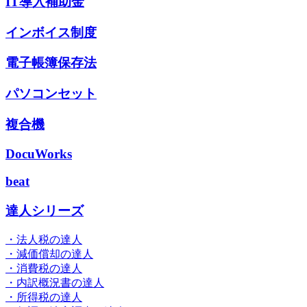
IT導入補助金
インボイス制度
電子帳簿保存法
パソコンセット
複合機
DocuWorks
beat
達人シリーズ
・法人税の達人
・減価償却の達人
・消費税の達人
・内訳概況書の達人
・所得税の達人