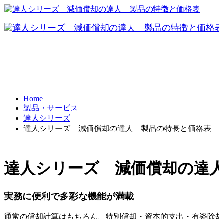
FRONTI
データ共有
パソコ
テレワーク
Home
製品・サービス
BCP対策
達人シリーズ
達人シリーズ 減価償却の達人 製品の特長と価格表
達人シリーズ 減価償却の達
実務に便利で多彩な機能が満載
通常の償却計算はもちろん、特別償却・資本的支出・有姿除