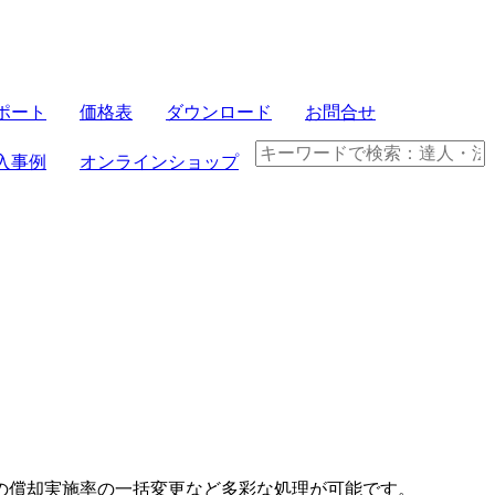
サーバセット
ポート
価格表
ダウンロード
お問合せ
FRONTIER21
入事例
オンラインショップ
パソコンセット
クラウド製品
電子帳簿保存法
の償却実施率の一括変更など多彩な処理が可能です。