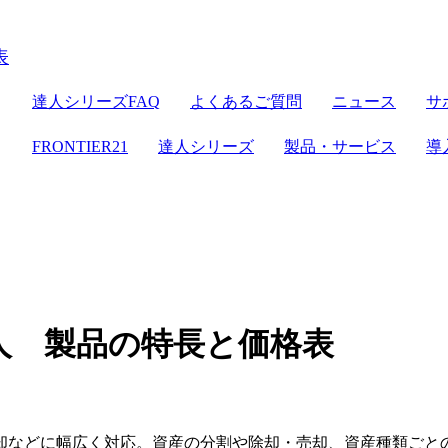
ER21
達人シリーズ
達人シリーズFAQ
よくあるご質問
ニュース
サ
クラウドストレージ
セミナー情報
デジタル化・AI導入補助金
電子帳簿保存法対応
ン
FRONTIER21
達人シリーズ
製品・サービス
導
達人シリーズ
管理サイト
サーバセット
WEB版
セキュリティ
複合機
その他の機能
会計ソフト
セキュリティ対策
新規開業おまかせセット
人 製品の特長と価格表
却などに幅広く対応。資産の分割や除却・売却、資産種類ごと