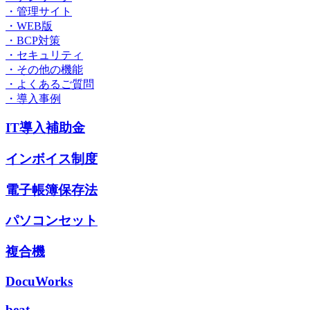
・管理サイト
・WEB版
・BCP対策
・セキュリティ
・その他の機能
・よくあるご質問
・導入事例
IT導入補助金
インボイス制度
電子帳簿保存法
パソコンセット
複合機
DocuWorks
beat