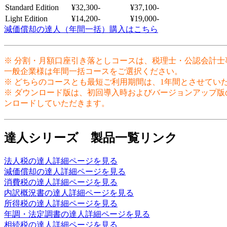
Standard Edition
¥32,300-
¥37,100-
Light Edition
¥14,200-
¥19,000-
減価償却の達人（年間一括）購入はこちら
※ 分割・月額口座引き落としコースは、税理士・公認会計
一般企業様は年間一括コースをご選択ください。
※ どちらのコースとも最短ご利用期間は、1年間とさせてい
※ ダウンロード版は、初回導入時およびバージョンアップ版の
ンロードしていただきます。
達人シリーズ 製品一覧リンク
法人税の達人詳細ページを見る
減価償却の達人詳細ページを見る
消費税の達人詳細ページを見る
内訳概況書の達人詳細ページを見る
所得税の達人詳細ページを見る
年調・法定調書の達人詳細ページを見る
相続税の達人詳細ページを見る