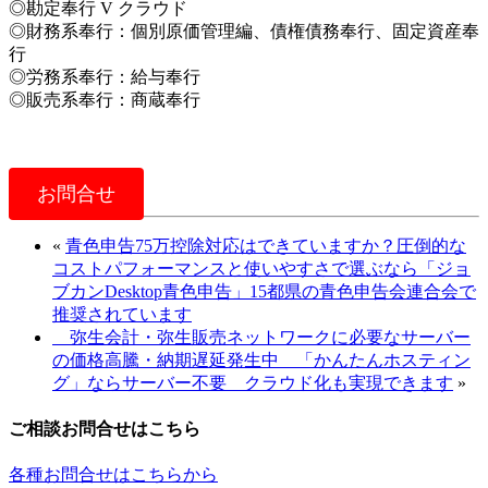
◎勘定奉行 V クラウド
◎財務系奉行：個別原価管理編、債権債務奉行、固定資産奉
行
◎労務系奉行：給与奉行
◎販売系奉行：商蔵奉行
お問合せ
«
青色申告75万控除対応はできていますか？圧倒的な
コストパフォーマンスと使いやすさで選ぶなら「ジョ
ブカンDesktop青色申告」15都県の青色申告会連合会で
推奨されています
弥生会計・弥生販売ネットワークに必要なサーバー
の価格高騰・納期遅延発生中 「かんたんホスティン
グ」ならサーバー不要 クラウド化も実現できます
»
ご相談お問合せはこちら
各種お問合せはこちらから