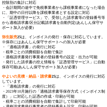
控除別の集計に対応
・会計期間の途中で免税事業者から課税事業者になった場合
に、期中の日付以降を課税事業者とする設定に対応
・「証憑管理サービス」で、受領した請求書等の登録番号等
から適格請求書/区分記載請求書を自動判定(あんしん保守サ
ポート加入が必要)
弥生販売
25
は、インボイスの発行・保存に対応しています。
※保存にはあんしん保守サポートへの加入が必要
・「適格請求書」の発行に対応
・税率ごとの消費税額を自動で集計
・適格請求書発行事業者の登録番号の設定・出力が可能
・発行した請求書の控え情報を「証憑管理サービス」に自動
保存可能(あんしん保守サポート加入が必要)
やよいの見積・納品・請求書
25
は、インボイスの発行に対応
しています。
・「適格請求書」の発行に対応
・2023年10月施行の「適格請求書等保存方式（インボイス制
度）」に対応した証憑の作成・印刷が可能
・税率ごとの消費税額を自動で集計して印刷可能
・適格請求書発行事業者の登録番号も設定、印刷が可能