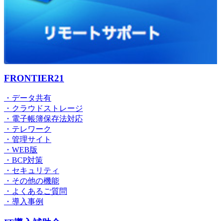
FRONTIER21
・データ共有
・クラウドストレージ
・電子帳簿保存法対応
・テレワーク
・管理サイト
・WEB版
・BCP対策
・セキュリティ
・その他の機能
・よくあるご質問
・導入事例