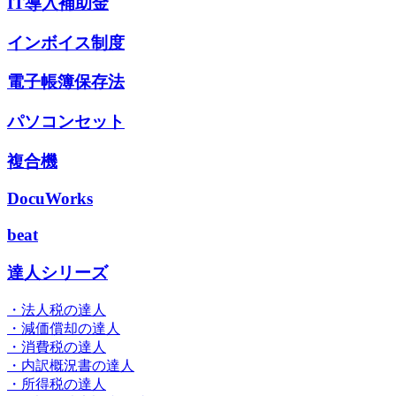
IT導入補助金
インボイス制度
電子帳簿保存法
パソコンセット
複合機
DocuWorks
beat
達人シリーズ
・法人税の達人
・減価償却の達人
・消費税の達人
・内訳概況書の達人
・所得税の達人