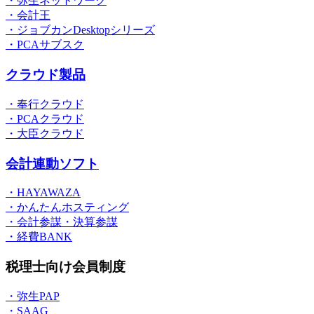
・弥生ネットワーク
・会計王
・ジョブカンDesktopシリーズ
・PCAサブスク
クラウド製品
・奉行クラウド
・PCAクラウド
・大臣クラウド
会計連動ソフト
・HAYAWAZA
・かんたんホスティング
・会計参謀・決算参謀
・経費BANK
税理士向け会員制度
・弥生PAP
・SAAG