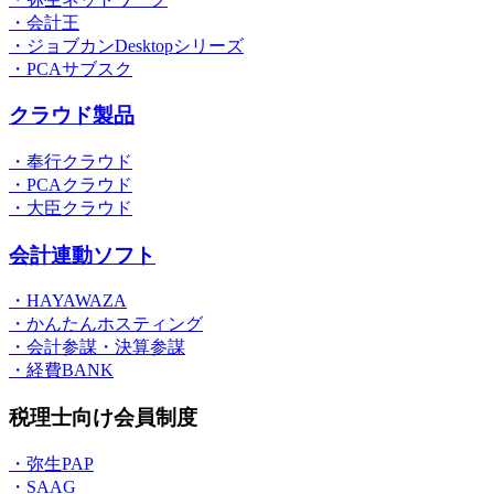
・会計王
・ジョブカンDesktopシリーズ
・PCAサブスク
クラウド製品
・奉行クラウド
・PCAクラウド
・大臣クラウド
会計連動ソフト
・HAYAWAZA
・かんたんホスティング
・会計参謀・決算参謀
・経費BANK
税理士向け会員制度
・弥生PAP
・SAAG