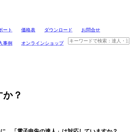
サーバセット
ポート
価格表
ダウンロード
お問合せ
FRONTIER21
入事例
オンラインショップ
パソコンセット
クラウド製品
電子帳簿保存法
すか？
税）に、「電子申告の達人」は対応していますか？