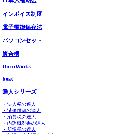
IT導入補助金
インボイス制度
電子帳簿保存法
パソコンセット
複合機
DocuWorks
beat
達人シリーズ
・法人税の達人
・減価償却の達人
・消費税の達人
・内訳概況書の達人
・所得税の達人