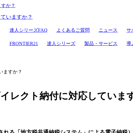
ER21
達人シリーズ
達人シリーズFAQ
よくあるご質問
ニュース
サ
クラウドストレージ
セミナー情報
デジタル化・AI導入補助金
電子帳簿保存法対応
ン
FRONTIER21
達人シリーズ
製品・サービス
導
達人シリーズ
管理サイト
サーバセット
WEB版
セキュリティ
複合機
その他の機能
会計ソフト
ていますか？
セキュリティ対策
新規開業おまかせセット
)ダイレクト納付に対応していま
から開始される「地方税共通納税システム」による電子納