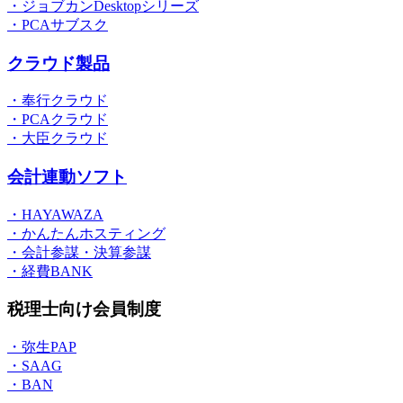
・ジョブカンDesktopシリーズ
・PCAサブスク
クラウド製品
・奉行クラウド
・PCAクラウド
・大臣クラウド
会計連動ソフト
・HAYAWAZA
・かんたんホスティング
・会計参謀・決算参謀
・経費BANK
税理士向け会員制度
・弥生PAP
・SAAG
・BAN