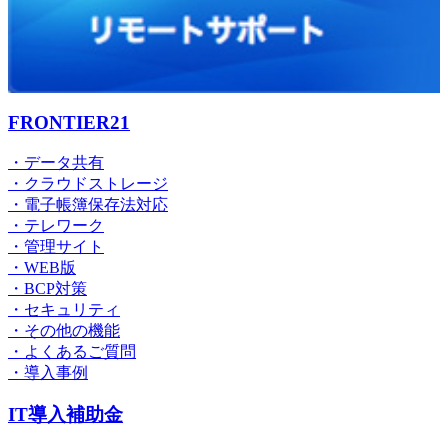
FRONTIER21
・データ共有
・クラウドストレージ
・電子帳簿保存法対応
・テレワーク
・管理サイト
・WEB版
・BCP対策
・セキュリティ
・その他の機能
・よくあるご質問
・導入事例
IT導入補助金