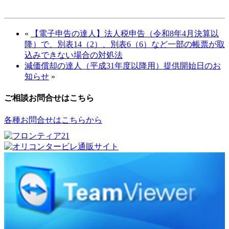
«
【電子申告の達人】法人税申告（令和8年4月決算以
降）で、別表14（2）、別表6（6）など一部の帳票が取
込みできない場合の対処法
減価償却の達人（平成31年度以降用）提供開始日のお
知らせ
»
ご相談お問合せはこちら
各種お問合せはこちらから