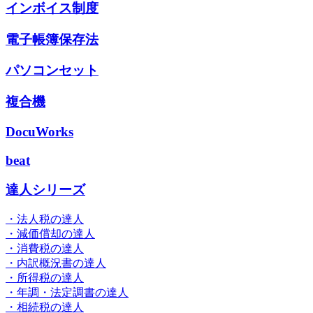
インボイス制度
電子帳簿保存法
パソコンセット
複合機
DocuWorks
beat
達人シリーズ
・法人税の達人
・減価償却の達人
・消費税の達人
・内訳概況書の達人
・所得税の達人
・年調・法定調書の達人
・相続税の達人