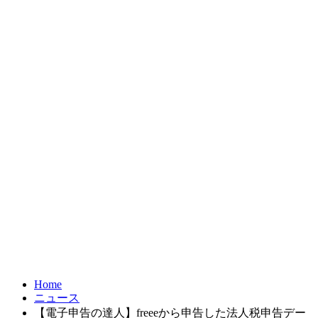
お問合せ
FRONTIER21
達人シリーズ
製品・サービス
導入事例
オンラインショップ
Home
ニュース
【電子申告の達人】freeeから申告した法人税申告デー