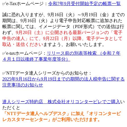
✅e-Taxホームページ：
令和7年9月受付開始予定の帳票一覧
誠に恐れ入りますが、9月16日（火）～9月19日（金）までの
期間は、9月16日（火）より電子申告対応帳票に追加された
帳票に関しては、イメージデータ（PDF形式）での送信は行
わず、
9月20日（土）に公開される最新バージョンの「電子
申告の達人」にて、9月22日（月）以降、電子データとして
取込・送信ください
ますよう、お願いいたします。
✅e-taxホームページ：
リリース前の別表等検索 （令和７年
４月１日以後終了事業年度等分）
✅NTTデータ達人シリーズからのお知らせ：
2025年9月16日から9月19日までの期間の法人税申告に関する
注意事項のお知らせ
達人シリーズ特約店 株式会社オリコンタービレでご購入
い
ただくと
「NTTデータ達人ヘルプデスク」に加え「オリコンタービ
レカスタマーセンター」がご利用いただけます。