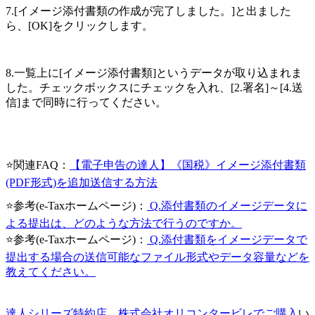
7.[イメージ添付書類の作成が完了しました。]と出ました
ら、[OK]をクリックします。
8.一覧上に[イメージ添付書類]というデータが取り込まれま
した。チェックボックスにチェックを入れ、[2.署名]～[4.送
信]まで同時に行ってください。
⭐関連FAQ：
【電子申告の達人】《国税》イメージ添付書類
(PDF形式)を追加送信する方法
⭐参考(e-Taxホームページ)：
Q.添付書類のイメージデータに
よる提出は、どのような方法で行うのですか。
⭐参考(e-Taxホームページ)：
Q.添付書類をイメージデータで
提出する場合の送信可能なファイル形式やデータ容量などを
教えてください。
達人シリーズ特約店 株式会社オリコンタービレでご購入
い