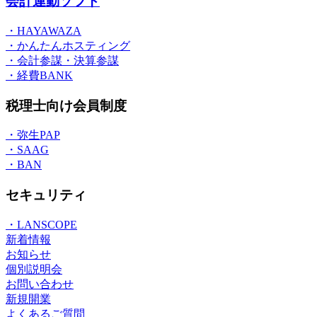
会計連動ソフト
・HAYAWAZA
・かんたんホスティング
・会計参謀・決算参謀
・経費BANK
税理士向け会員制度
・弥生PAP
・SAAG
・BAN
セキュリティ
・LANSCOPE
新着情報
お知らせ
個別説明会
お問い合わせ
新規開業
よくあるご質問