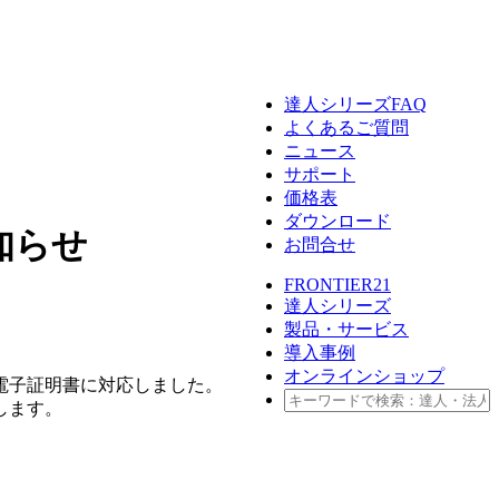
FRONTIER21
達人シリーズ
達人シリーズFAQ
よくあるご質問
セミナー情報
データ共有
デジタル化・AI導入補助金
クラウドストレージ
パソコン
ニュース
サポート
価格表
達人シリーズ
テレワーク
サーバセット
管理サイト
ダウンロード
知らせ
お問合せ
BCP対策
複合機
セキュリティ
会計ソフト
FRONTIER21
達人シリーズ
製品・サービス
セキュリティ対策
新規開業おまかせセット
導入事例
オンラインショップ
電子証明書に対応しました。
します。