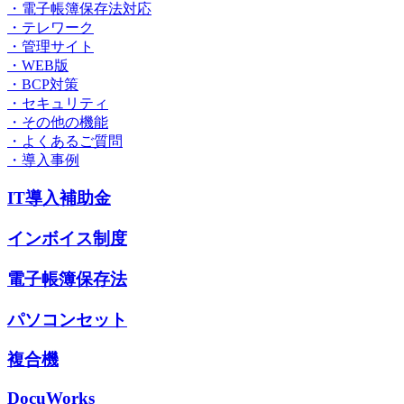
・電子帳簿保存法対応
・テレワーク
・管理サイト
・WEB版
・BCP対策
・セキュリティ
・その他の機能
・よくあるご質問
・導入事例
IT導入補助金
インボイス制度
電子帳簿保存法
パソコンセット
複合機
DocuWorks