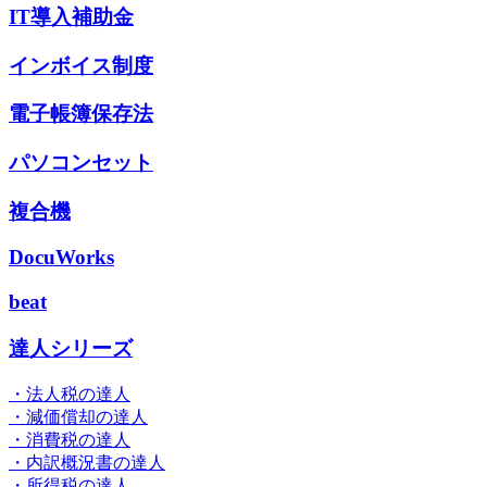
IT導入補助金
インボイス制度
電子帳簿保存法
パソコンセット
複合機
DocuWorks
beat
達人シリーズ
・法人税の達人
・減価償却の達人
・消費税の達人
・内訳概況書の達人
・所得税の達人