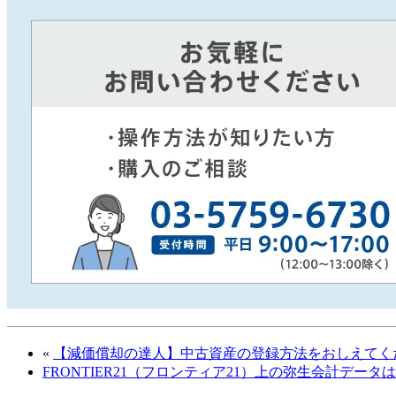
«
【減価償却の達人】中古資産の登録方法をおしえてく
FRONTIER21（フロンティア21）上の弥生会計デ