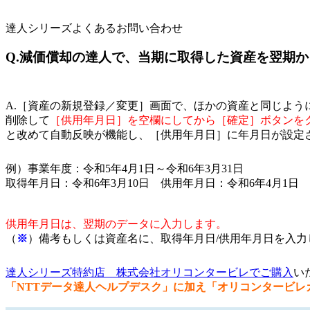
達人シリーズよくあるお問い合わせ
Q.減価償却の達人で、当期に取得した資産を翌期
A.［資産の新規登録／変更］画面で、ほかの資産と同じよ
削除して
［供用年月日］を空欄にしてから［確定］ボタンを
と改めて自動反映が機能し、［供用年月日］に年月日が設定
例）事業年度：令和5年4月1日～令和6年3月31日
取得年月日：令和6年3月10日 供用年月日：令和6年4月1日
供用年月日は、翌期のデータに入力します。
（
※
）備考もしくは資産名に、取得年月日/供用年月日を入
達人シリーズ特約店 株式会社オリコンタービレでご購入
い
「NTTデータ達人ヘルプデスク」に加え「オリコンタービレ