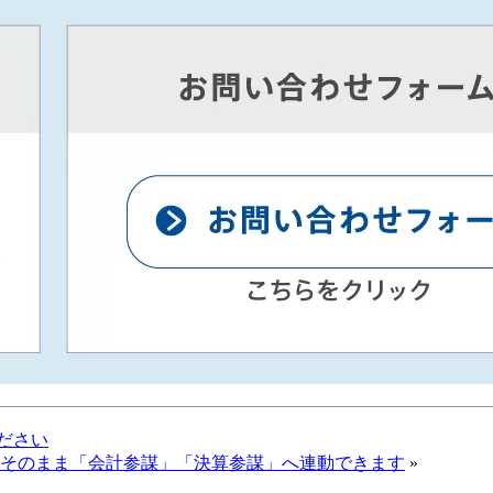
ださい
ータはそのまま「会計参謀」「決算参謀」へ連動できます
»