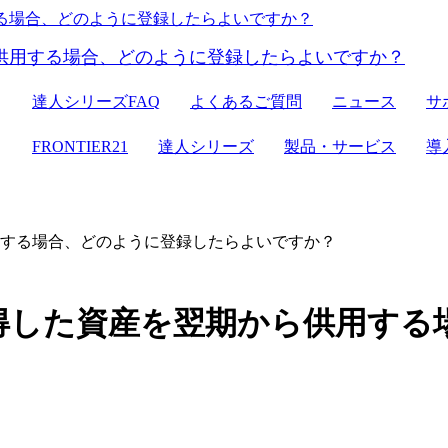
ER21
達人シリーズ
達人シリーズFAQ
よくあるご質問
ニュース
サ
クラウドストレージ
セミナー情報
デジタル化・AI導入補助金
電子帳簿保存法対応
ン
FRONTIER21
達人シリーズ
製品・サービス
導
達人シリーズ
管理サイト
サーバセット
WEB版
セキュリティ
複合機
その他の機能
会計ソフト
する場合、どのように登録したらよいですか？
セキュリティ対策
新規開業おまかせセット
得した資産を翌期から供用する