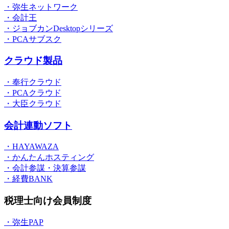
・弥生ネットワーク
・会計王
・ジョブカンDesktopシリーズ
・PCAサブスク
クラウド製品
・奉行クラウド
・PCAクラウド
・大臣クラウド
会計連動ソフト
・HAYAWAZA
・かんたんホスティング
・会計参謀・決算参謀
・経費BANK
税理士向け会員制度
・弥生PAP