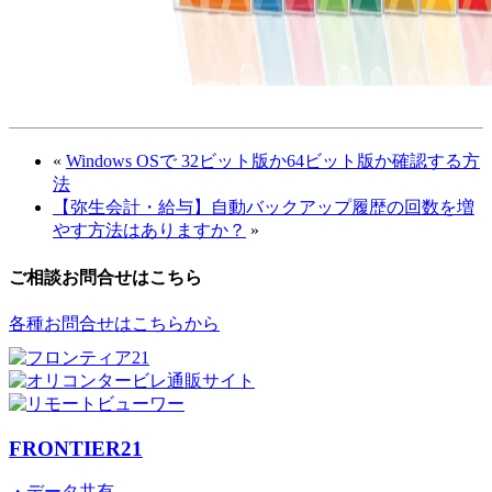
«
Windows OSで 32ビット版か64ビット版か確認する方
法
【弥生会計・給与】自動バックアップ履歴の回数を増
やす方法はありますか？
»
ご相談お問合せはこちら
各種お問合せはこちらから
FRONTIER21
・データ共有