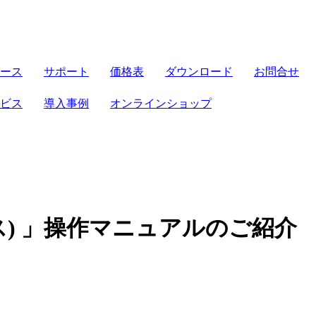
サーバセット
ース
サポート
価格表
ダウンロード
お問合せ
FRONTIER21
導入補助金
法対応
ビス
導入事例
オンラインショップ
ト
パソコンセット
機能
ト
クラウド製品
せセット
電子帳簿保存法
クス) 」操作マニュアルのご紹介