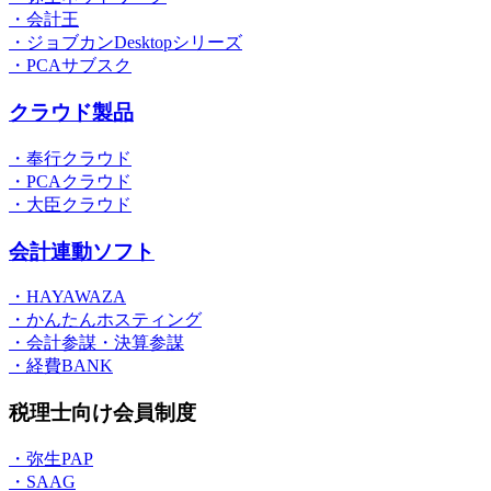
・会計王
・ジョブカンDesktopシリーズ
・PCAサブスク
クラウド製品
・奉行クラウド
・PCAクラウド
・大臣クラウド
会計連動ソフト
・HAYAWAZA
・かんたんホスティング
・会計参謀・決算参謀
・経費BANK
税理士向け会員制度
・弥生PAP
・SAAG