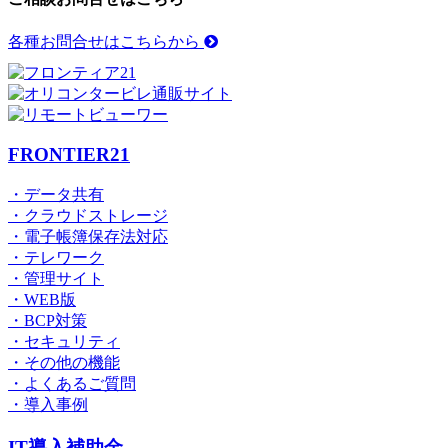
各種お問合せはこちらから
FRONTIER21
・データ共有
・クラウドストレージ
・電子帳簿保存法対応
・テレワーク
・管理サイト
・WEB版
・BCP対策
・セキュリティ
・その他の機能
・よくあるご質問
・導入事例
IT導入補助金