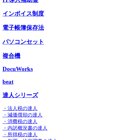
インボイス制度
電子帳簿保存法
パソコンセット
複合機
DocuWorks
beat
達人シリーズ
・法人税の達人
・減価償却の達人
・消費税の達人
・内訳概況書の達人
・所得税の達人