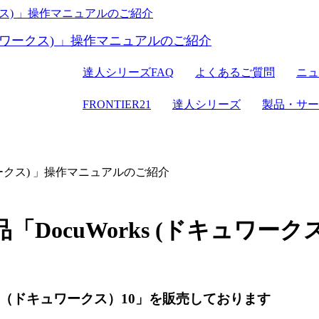
FRONTIER21
達人シリーズ
達人シリーズFAQ
よくあるご質問
ニュ
クラウドストレージ
セミナー情報
デジタル化・AI
電子帳簿保存
パソコン
FRONTIER21
達人シリーズ
製品・サー
達人シリーズ
管理サイト
サーバセッ
WEB版
セキュリティ
複合機
その他の
会計ソフ
ワークス) 」操作マニュアルのご紹介
セキュリティ対策
新規開業おまか
DocuWorks (ドキュワー
ks（ドキュワークス）10」を販売しております