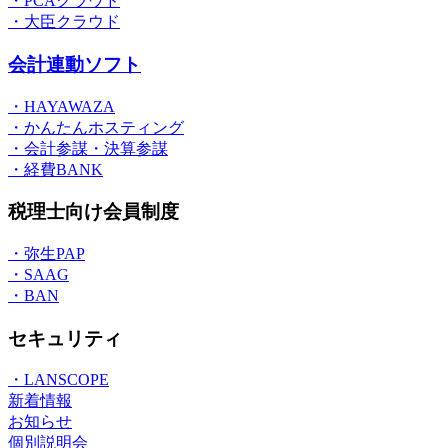
・PCAクラウド
・大臣クラウド
会計連動ソフト
・HAYAWAZA
・かんたんホスティング
・会計参謀・決算参謀
・経費BANK
税理士向け会員制度
・弥生PAP
・SAAG
・BAN
セキュリティ
・LANSCOPE
新着情報
お知らせ
個別説明会