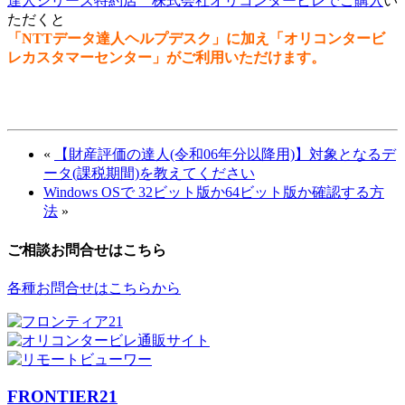
達人シリーズ特約店 株式会社オリコンタービレでご購入
い
ただくと
「NTTデータ達人ヘルプデスク」に加え「オリコンタービ
レカスタマーセンター」がご利用いただけます。
«
【財産評価の達人(令和06年分以降用)】対象となるデ
ータ(課税期間)を教えてください
Windows OSで 32ビット版か64ビット版か確認する方
法
»
ご相談お問合せはこちら
各種お問合せはこちらから
FRONTIER21