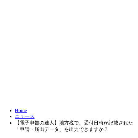
お問合せ
FRONTIER21
達人シリーズ
製品・サービス
導入事例
オンラインショップ
Home
ニュース
【電子申告の達人】地方税で、受付日時が記載された
「申請・届出データ」を出力できますか？