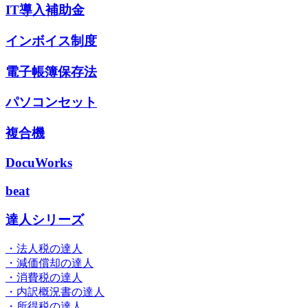
IT導入補助金
インボイス制度
電子帳簿保存法
パソコンセット
複合機
DocuWorks
beat
達人シリーズ
・法人税の達人
・減価償却の達人
・消費税の達人
・内訳概況書の達人
・所得税の達人