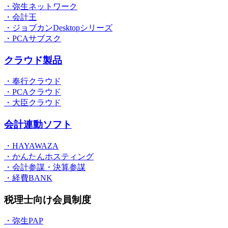
・弥生ネットワーク
・会計王
・ジョブカンDesktopシリーズ
・PCAサブスク
クラウド製品
・奉行クラウド
・PCAクラウド
・大臣クラウド
会計連動ソフト
・HAYAWAZA
・かんたんホスティング
・会計参謀・決算参謀
・経費BANK
税理士向け会員制度
・弥生PAP