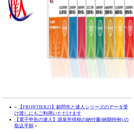
«
【FRONTIER21】顧問先と達人シリーズのデータ受
け渡しにもご利用いただけます
【電子申告の達人】源泉所得税の納付書(納期特例) の
取込手順
»