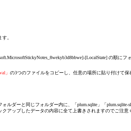
ます。
.MicrosoftStickyNotes_8wekyb3d8bbwe]-[LocalState]
の順にフ
-wal」
の3つのファイルをコピーし、任意の場所に貼り付けて保
フォルダー内に、「plum.sqlite」「plum.sqlite-shm
ックアップしたデータの内容に全て上書きされますのでご注意