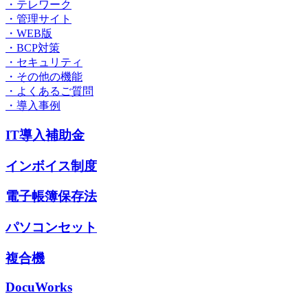
・テレワーク
・管理サイト
・WEB版
・BCP対策
・セキュリティ
・その他の機能
・よくあるご質問
・導入事例
IT導入補助金
インボイス制度
電子帳簿保存法
パソコンセット
複合機
DocuWorks