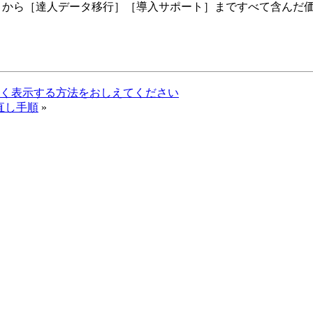
］から［達人データ移行］［導入サポート］まですべて含んだ
？素早く表示する方法をおしえてください
直し手順
»