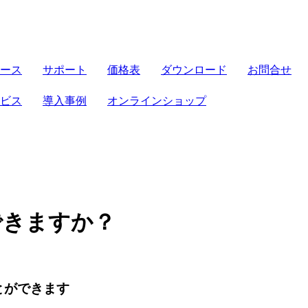
サーバセット
ース
サポート
価格表
ダウンロード
お問合せ
FRONTIER21
導入補助金
法対応
ビス
導入事例
オンラインショップ
ト
パソコンセット
機能
ト
クラウド製品
せセット
電子帳簿保存法
プできますか？
ことができます