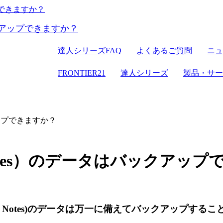
FRONTIER21
達人シリーズ
達人シリーズFAQ
よくあるご質問
ニュ
クラウドストレージ
セミナー情報
デジタル化・AI
電子帳簿保存
パソコン
FRONTIER21
達人シリーズ
製品・サー
達人シリーズ
管理サイト
サーバセッ
WEB版
セキュリティ
複合機
その他の
会計ソフ
クアップできますか？
セキュリティ対策
新規開業おまか
ky Notes）のデータはバックアッ
cky Notes)のデータは万一に備えてバックアップする