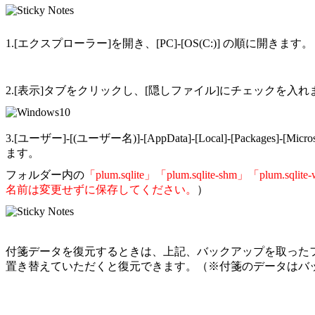
1.[エクスプローラー]を開き、[PC]-[OS(C:)] の順に開きます。
2.[表示]タブをクリックし、[隠しファイル]にチェックを入れ
3.
[ユーザー]-[(ユーザー名)]-[AppData]-[Local]-[Packages]-[Microsoft
ます。
フォルダー内の
「plum.sqlite」「plum.sqlite-shm」「plum.sqlite
名前は変更せずに保存してください。
）
付箋データを復元するときは、上記、バックアップを取ったフォルダーと同じ
置き替えていただくと復元できます。（※付箋のデータはバ