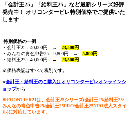
「会計王25」「給料王25」など最新シリーズ好評
発売中！
オリコンタービレ特別価格でご提供いた
します
特別価格の一例
・会計王25：40,000円 →
23,500円
・みんなの青色申告25：9,800円 →
5,800円
・給料王25：40,000円 →
23,500円
※価格表記はすべて税別です。
⭐
会計王・給料王のご購入
はオリコンタービレオンラインシ
ョップ
から
※FRONTIER21は、会計王25シリーズ(会計王
25
/給料王
25
/
みんなの青色申告
25
/会計王
25
PRO/会計王
25
NPO法人スタイ
ル)に対応しています。