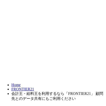
お問合せ
FRONTIER21
達人シリーズ
製品・サービス
導入事例
オンラインショップ
Home
FRONTIER21
会計王・給料王を利用するなら「FRONTIER21」 顧問
先とのデータ共有にもご利用ください