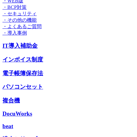
・WEB版
・BCP対策
・セキュリティ
・その他の機能
・よくあるご質問
・導入事例
IT導入補助金
インボイス制度
電子帳簿保存法
パソコンセット
複合機
DocuWorks
beat