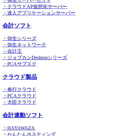
・弥生サーバーセット
・クラウドAP仮想化サーバー
・達人アプリケーションサーバー
会計ソフト
・弥生シリーズ
・弥生ネットワーク
・会計王
・ジョブカンDesktopシリーズ
・PCAサブスク
クラウド製品
・奉行クラウド
・PCAクラウド
・大臣クラウド
会計連動ソフト
・HAYAWAZA
・かんたんホスティング