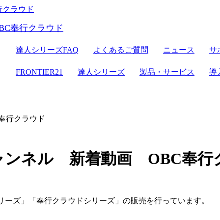
ER21
達人シリーズ
達人シリーズFAQ
よくあるご質問
ニュース
サ
クラウドストレージ
セミナー情報
デジタル化・AI導入補助金
電子帳簿保存法対応
ン
FRONTIER21
達人シリーズ
製品・サービス
導
達人シリーズ
管理サイト
サーバセット
WEB版
セキュリティ
複合機
その他の機能
会計ソフト
C奉行クラウド
セキュリティ対策
新規開業おまかせセット
チャンネル 新着動画 OBC奉
シリーズ」「奉行クラウドシリーズ」の販売を行っています。