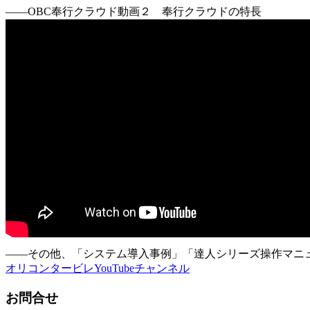
――OBC奉行クラウド動画２ 奉行クラウドの特長
――その他、「システム導入事例」「達人シリーズ操作マニュア
オリコンタービレYouTubeチャンネル
お問合せ