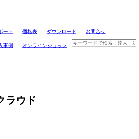
サーバセット
ポート
価格表
ダウンロード
お問合せ
FRONTIER21
入事例
オンラインショップ
パソコンセット
クラウド製品
電子帳簿保存法
行クラウド