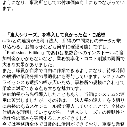
ようになり、事務所としての付加価値向上にもつながってい
ます。
─「達人シリーズ」を導入して良かった点・ご感想
e-Taxとの連携が便利（法人、所得の中間納付のデータが取
り込める、お知らせなども簡単に確認可能）ですし、
「ProfessionalEdition」であれば複数台へのインストールに追
加料金がかからないなど、業務効率化・コスト削減の両面で
大きな効果がありました。
また、職員が自席で自由に作業できるようになり、待機時間
の解消や業務分担の最適化にも寄与しています。システムの
ライセンスも選択の幅が広いため、事務所の規模に合わせて
柔軟に対応できる点も大きな魅力です。
連結納税から先行導入したこともあり、当初はシステムの運
用に苦労しましたが、その後は、「法人税の達人」を皮切り
に余裕のあるスケジュール感で導入していくことで、全体の
仕組みを理解していきながら、「達人シリーズ」の連動性と
操作性の高さを実感することができました。
今では事務所全体で日常的に活用ができており、重要な業務