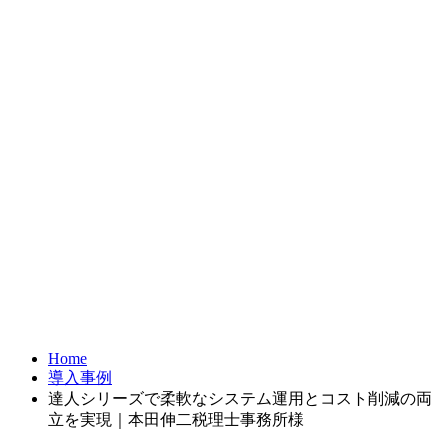
お問合せ
FRONTIER21
達人シリーズ
製品・サービス
導入事例
オンラインショップ
Home
導入事例
達人シリーズで柔軟なシステム運用とコスト削減の両
立を実現｜本田伸二税理士事務所様