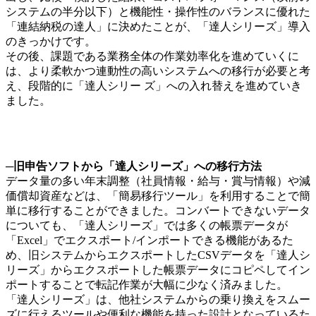
システムの半分以下）と機能性・操作性のバランスに優れた
「連結納税の達人」に決めたことが、「達人シリーズ」導入
のきっかけです。
その後、課題である業務全体の作業効率化を進めていくに
は、より柔軟かつ連動性の高いシステムへの移行が必要と考
え、段階的に「達人シリー ズ」への入れ替えを進めていき
ました。
─旧申告ソフトから「達人シリーズ」への移行方法
データ量の多い年末調整（社員情報・給与・賞与情報）や減
価償却資産などは、「簡易移行ツール」を利用することで簡
単に移行することができました。コンバートできないデータ
についても、「達人シリーズ」では多くの帳票データが
「Excel」でエクスポート/インポートできる機能があるた
め、旧システムからエクスポートしたCSVデータを「達人シ
リーズ」からエクスポートした帳票データにコピペしてイン
ポートすることで転記作業が大幅に少なく済みました。
「達人シリーズ」は、他社システムからの乗り換えをスムー
ズに行えるツールや便利な機能を持った設計となっているた