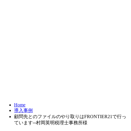
お問合せ
FRONTIER21
達人シリーズ
製品・サービス
導入事例
オンラインショップ
Home
導入事例
顧問先とのファイルのやり取りはFRONTIER21で行っ
ています─村岡英明税理士事務所様