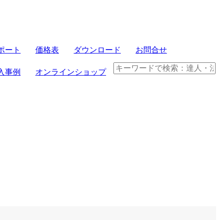
サーバセット
ポート
価格表
ダウンロード
お問合せ
FRONTIER21
入事例
オンラインショップ
パソコンセット
クラウド製品
電子帳簿保存法