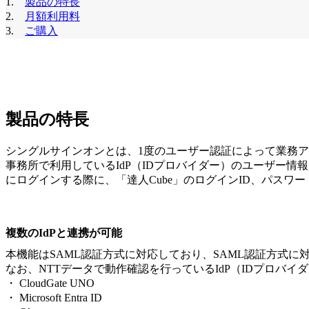
1.
製品の特長
2.
月額利用料
3.
ご購入
製品の特長
シングルサインオンとは、1度のユーザー認証によって業務
事務所で利用しているIdP（IDプロバイダー）のユーザー情報
にログインする際に、「達人Cube」のログインID、パスワ
複数のIdPと連携が可能
本機能はSAML認証方式に対応しており、SAML認証方式に対
なお、NTTデータで動作確認を行っているIdP（IDプロバイダ
・ CloudGate UNO
・ Microsoft Entra ID