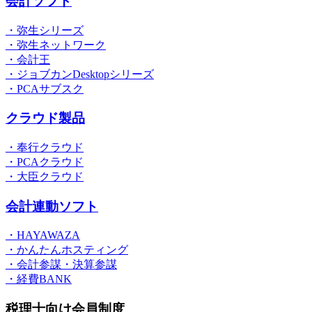
会計ソフト
・弥生シリーズ
・弥生ネットワーク
・会計王
・ジョブカンDesktopシリーズ
・PCAサブスク
クラウド製品
・奉行クラウド
・PCAクラウド
・大臣クラウド
会計連動ソフト
・HAYAWAZA
・かんたんホスティング
・会計参謀・決算参謀
・経費BANK
税理士向け会員制度