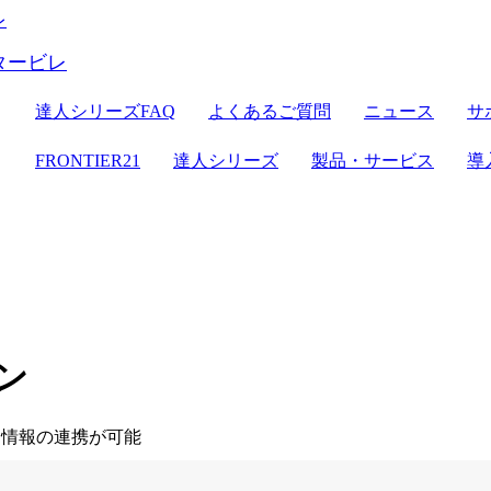
ER21
達人シリーズ
達人シリーズFAQ
よくあるご質問
ニュース
サ
クラウドストレージ
セミナー情報
デジタル化・AI導入補助金
電子帳簿保存法対応
ン
FRONTIER21
達人シリーズ
製品・サービス
導
達人シリーズ
管理サイト
サーバセット
WEB版
セキュリティ
複合機
その他の機能
会計ソフト
セキュリティ対策
新規開業おまかせセット
ン
ント情報の連携が可能