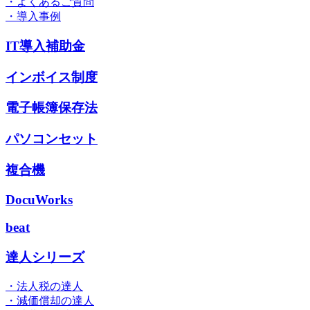
・よくあるご質問
・導入事例
IT導入補助金
インボイス制度
電子帳簿保存法
パソコンセット
複合機
DocuWorks
beat
達人シリーズ
・法人税の達人
・減価償却の達人