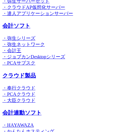
・弥生サーバーセット
・クラウドAP仮想化サーバー
・達人アプリケーションサーバー
会計ソフト
・弥生シリーズ
・弥生ネットワーク
・会計王
・ジョブカンDesktopシリーズ
・PCAサブスク
クラウド製品
・奉行クラウド
・PCAクラウド
・大臣クラウド
会計連動ソフト
・HAYAWAZA
・かんたんホスティング