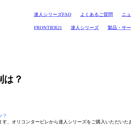
達人シリーズFAQ
よくあるご質問
ニュ
FRONTIER21
達人シリーズ
FRONTIER21
達人シリーズ
製品・サー
クラウドストレージ
セミナー情報
デジタル化・AI
電子帳簿保存
パソコン
達人シリーズ
管理サイト
サーバセッ
WEB版
セキュリティ
複合機
その他の
会計ソフ
制は？
セキュリティ対策
新規開業おまか
か？
ます、オリコンタービレから達人シリーズをご購入いただいた