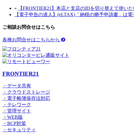
«
【FRONTIER21】本店と支店のIDを切り替えて使いた
【電子申告の達人】(eLTAX)「納税の猶予申請書」は
ご相談お問合せはこちら
各種お問合せはこちらから
FRONTIER21
・データ共有
・クラウドストレージ
・電子帳簿保存法対応
・テレワーク
・管理サイト
・WEB版
・BCP対策
・セキュリティ