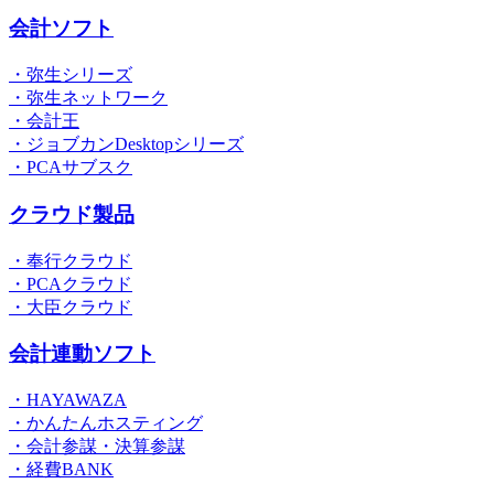
会計ソフト
・弥生シリーズ
・弥生ネットワーク
・会計王
・ジョブカンDesktopシリーズ
・PCAサブスク
クラウド製品
・奉行クラウド
・PCAクラウド
・大臣クラウド
会計連動ソフト
・HAYAWAZA
・かんたんホスティング
・会計参謀・決算参謀
・経費BANK