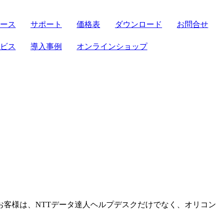
ース
サポート
価格表
ダウンロード
お問合せ
サーバセット
ビス
導入事例
オンラインショップ
FRONTIER21
導入補助金
法対応
ト
パソコンセット
機能
ト
クラウド製品
せセット
電子帳簿保存法
お客様は、NTTデータ達人ヘルプデスクだけでなく、オリコン