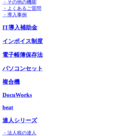
・その他の機能
・よくあるご質問
・導入事例
IT導入補助金
インボイス制度
電子帳簿保存法
パソコンセット
複合機
DocuWorks
beat
達人シリーズ
・法人税の達人