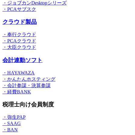
・ジョブカンDesktopシリーズ
・PCAサブスク
クラウド製品
・奉行クラウド
・PCAクラウド
・大臣クラウド
会計連動ソフト
・HAYAWAZA
・かんたんホスティング
・会計参謀・決算参謀
・経費BANK
税理士向け会員制度
・弥生PAP
・SAAG
・BAN