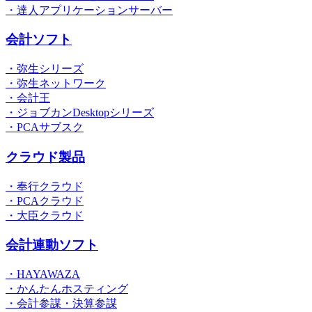
・達人アプリケーションサーバー
会計ソフト
・弥生シリーズ
・弥生ネットワーク
・会計王
・ジョブカンDesktopシリーズ
・PCAサブスク
クラウド製品
・奉行クラウド
・PCAクラウド
・大臣クラウド
会計連動ソフト
・HAYAWAZA
・かんたんホスティング
・会計参謀・決算参謀