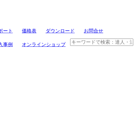
サーバセット
ポート
価格表
ダウンロード
お問合せ
FRONTIER21
入事例
オンラインショップ
パソコンセット
クラウド製品
電子帳簿保存法