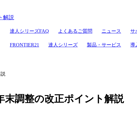
ER21
達人シリーズ
達人シリーズFAQ
よくあるご質問
ニュース
サ
クラウドストレージ
セミナー情報
デジタル化・AI導入補助金
電子帳簿保存法対応
ン
FRONTIER21
達人シリーズ
製品・サービス
導
達人シリーズ
管理サイト
サーバセット
WEB版
セキュリティ
複合機
その他の機能
会計ソフト
解説
セキュリティ対策
新規開業おまかせセット
年年末調整の改正ポイント解説