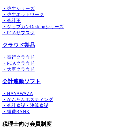
・弥生シリーズ
・弥生ネットワーク
・会計王
・ジョブカンDesktopシリーズ
・PCAサブスク
クラウド製品
・奉行クラウド
・PCAクラウド
・大臣クラウド
会計連動ソフト
・HAYAWAZA
・かんたんホスティング
・会計参謀・決算参謀
・経費BANK
税理士向け会員制度