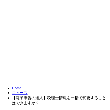
お問合せ
FRONTIER21
達人シリーズ
製品・サービス
導入事例
オンラインショップ
Home
ニュース
【電子申告の達人】税理士情報を一括で変更すること
はできますか？